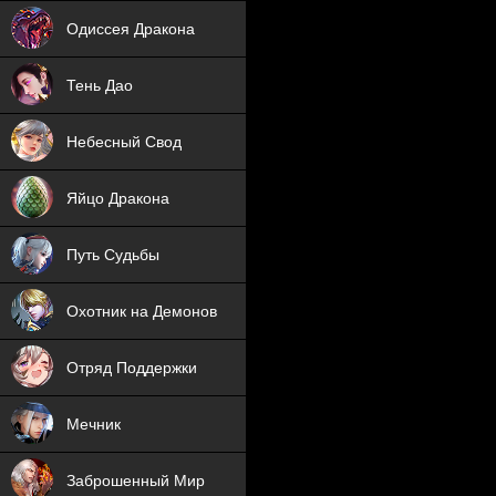
NEW
Одиссея Дракона
NEW
Тень Дао
NEW
Небесный Свод
NEW
Яйцо Дракона
NEW
Путь Судьбы
ХИТ
Охотник на Демонов
ХИТ
Отряд Поддержки
Мечник
NEW
Заброшенный Мир