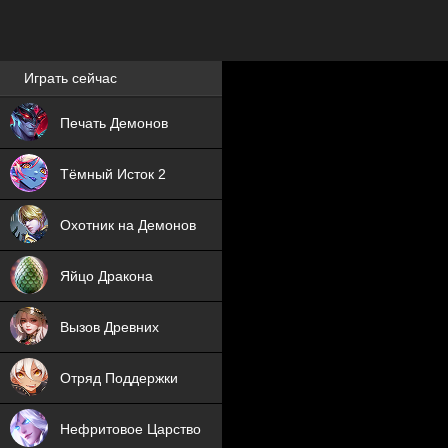
Лучшие игры онлайн
Играть сейчас
NEW
Печать Демонов
NEW
Тёмный Исток 2
ХИТ
Охотник на Демонов
NEW
Яйцо Дракона
ХИТ
Вызов Древних
ХИТ
Отряд Поддержки
Нефритовое Царство