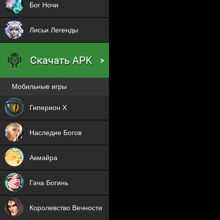
Бог Ночи
Лисьи Легенды
Мобильные игры
Новая
Гиперион Х
NEW
Наследие Богов
NEW
Акмайра
NEW
Нова
Гача Богинь
мо
NEW
Королевство Вечности