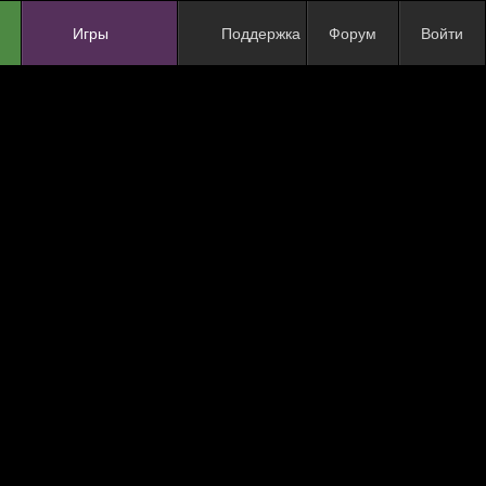
Игры
Поддержка
Форум
Войти
NEW
NEW
NEW
NEW
NEW
NEW
NEW
ХИТ
NEW
NEW
NEW