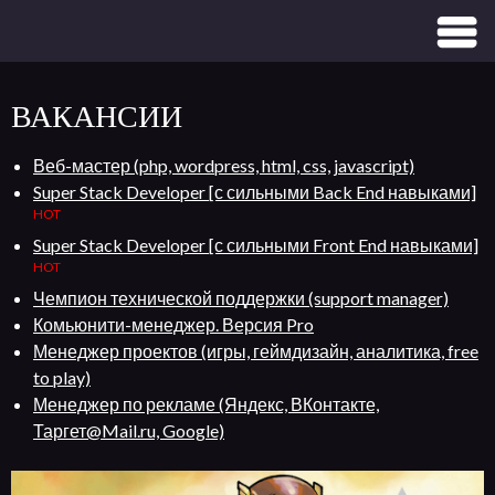
ВАКАНСИИ
Веб-мастер (php, wordpress, html, css, javascript)
Super Stack Developer [с сильными Back End навыками]
HOT
Super Stack Developer [с сильными Front End навыками]
HOT
Чемпион технической поддержки (support manager)
Комьюнити-менеджер. Версия Pro
Менеджер проектов (игры, геймдизайн, аналитика, free
to play)
Менеджер по рекламе (Яндекс, ВКонтакте,
Таргет@Mail.ru, Google)