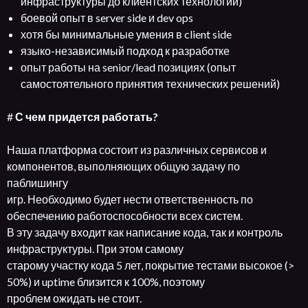
инфраструктуры до клиентских технологий)
боевой опыт в server side и dev ops
хотя бы минимальные умения в client side
языко-независимый подход к разработке
опыт работы на senior/lead позициях (опыт
самостоятельного принятия технических решений)
#
С чем придется работать?
Наша платформа состоит из различных сервисов и
компонентов, выполняющих общую задачу по
паблишингу
игр. Необходимо будет нести ответственность по
обеспечению работоспособности всех систем.
В эту задачу входит как написание кода, так и контроль
инфраструктуры. При этом самому
старому участку кода 5 лет, покрытие тестами высокое (>
50%) и uptime близится к 100%, поэтому
проблем ожидать не стоит.