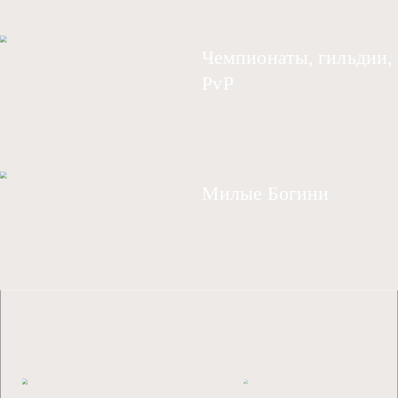
Чемпионаты, гильдии,
PvP
Милые Богини