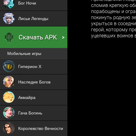
Бог Ночи
сломив крепкую обо
порабощены и ограб
покинуть родную з
Лисьи Легенды
укрыться в соседни
герой, которому п
уцелевших воинов в
Мобильные игры
Новая
Гиперион Х
NEW
Наследие Богов
NEW
Акмайра
NEW
Гача Богинь
NEW
Королевство Вечности