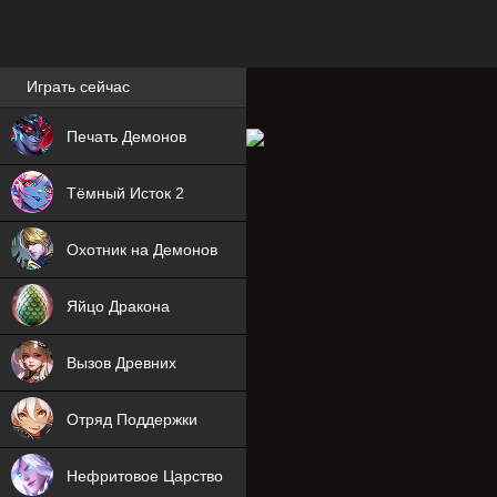
Лучшие игры онлайн
Играть сейчас
NEW
Печать Демонов
NEW
Тёмный Исток 2
ХИТ
Охотник на Демонов
NEW
Яйцо Дракона
ХИТ
Вызов Древних
ХИТ
Отряд Поддержки
Нефритовое Царство