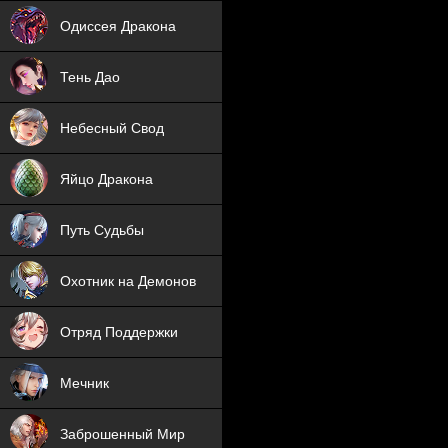
NEW
Одиссея Дракона
NEW
Тень Дао
NEW
Небесный Свод
NEW
Яйцо Дракона
NEW
Путь Судьбы
ХИТ
Охотник на Демонов
ХИТ
Отряд Поддержки
Мечник
NEW
Заброшенный Мир