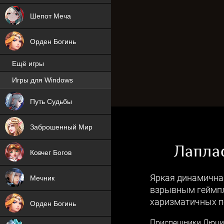
Шепот Меча
Орден Богинь
Ещё игры
Игры для Windows
NEW
Путь Судьбы
NEW
Заброшенный Мир
Лаплас
Ковчег Богов
Яркая динамична
Мечник
взрывным геймпл
харизматичных п
Орден Богинь
Приспешники Люциф