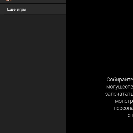
Ещё игры
ХИТ
Собирайте
могуществ
запечатат
монстр
персон
с