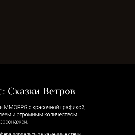
: Сказки Ветров
я MMORPG с красочной графикой,
еем и огромным количеством
ерсонажей.
ера ворвались за каменные стены,