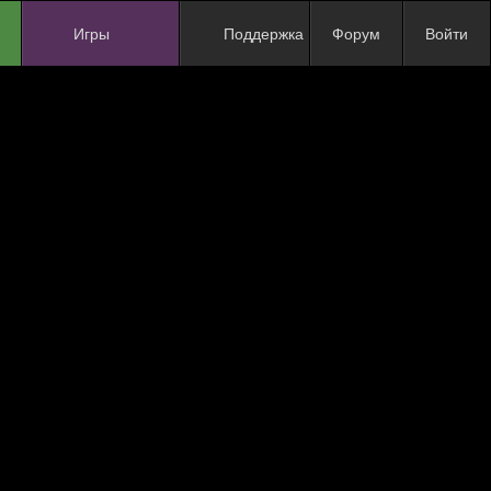
Игры
Поддержка
Форум
Войти
NEW
NEW
NEW
NEW
NEW
NEW
NEW
ХИТ
NEW
NEW
NEW