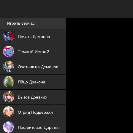
Лучшие игры онлайн
Играть сейчас
NEW
Печать Демонов
NEW
Тёмный Исток 2
ХИТ
Охотник на Демонов
NEW
Яйцо Дракона
ХИТ
Вызов Древних
ХИТ
Отряд Поддержки
Нефритовое Царство