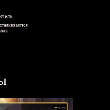
итель
 сталкиваются
роля
ы