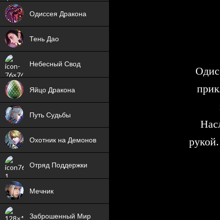
NEW
Одиссея Дракона
NEW
Тень Дао
NEW
Небесный Свод
Одис
NEW
прик
Яйцо Дракона
NEW
Путь Судьбы
Нас
ХИТ
рукой.
Охотник на Демонов
ХИТ
Отряд Поддержки
Мечник
NEW
Заброшенный Мир