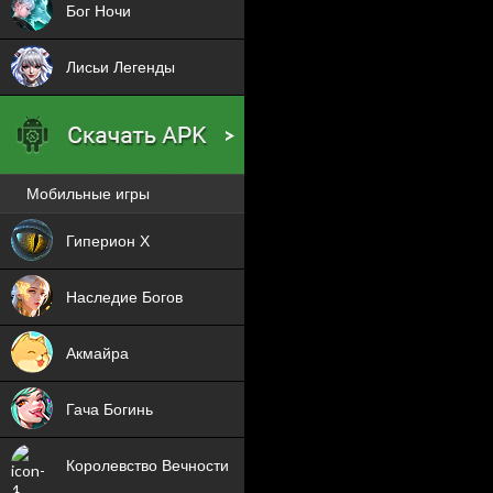
Бог Ночи
Лисьи Легенды
Мобильные игры
Новая
Гиперион Х
NEW
Наследие Богов
NEW
Акмайра
NEW
Гача Богинь
NEW
Королевство Вечности