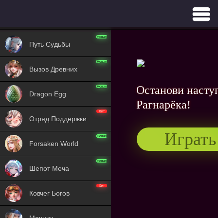
GAMES
Новая
Путь Судьбы
Новая
Вызов Древних
Останови насту
Новая
Dragon Egg
Рагнарёка!
Хит
Отряд Поддержки
Играть
Новая
Forsaken World
Новая
Шепот Меча
Хит
Ковчег Богов
Мечник