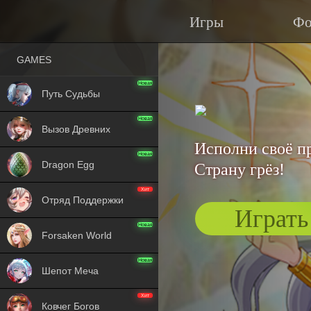
Игры
Фо
GAMES
Новая
Путь Судьбы
Новая
Вызов Древних
Исполни своё п
Новая
Dragon Egg
Страну грёз!
Хит
Отряд Поддержки
Играть
Новая
Forsaken World
Новая
Шепот Меча
Хит
Ковчег Богов