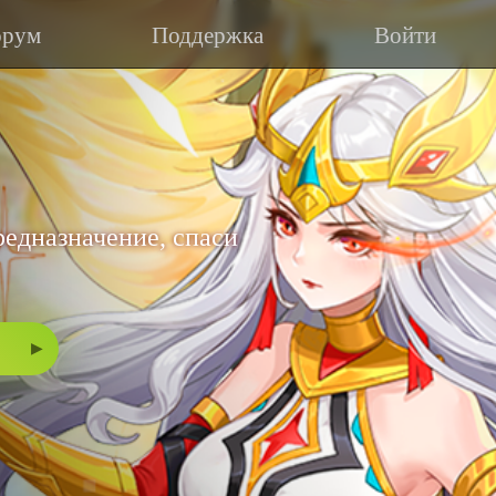
рум
Поддержка
Войти
редназначение, спаси