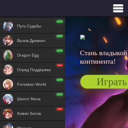
GAMES
Новая
Путь Судьбы
Новая
Вызов Древних
Стань владыкой
Новая
Dragon Egg
континента!
Хит
Отряд Поддержки
Играть
Новая
Forsaken World
Новая
Шепот Меча
Хит
Ковчег Богов
Мечник