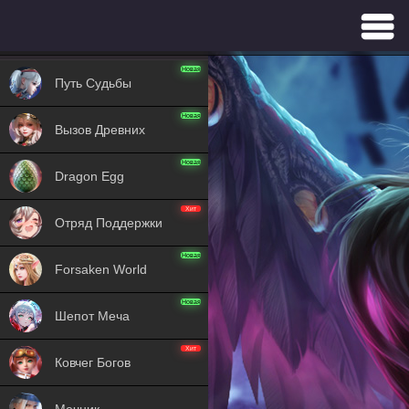
GAMES
Новая
Путь Судьбы
Новая
Вызов Древних
Новая
Dragon Egg
Хит
Отряд Поддержки
Новая
Forsaken World
Новая
Шепот Меча
Хит
Ковчег Богов
Мечник