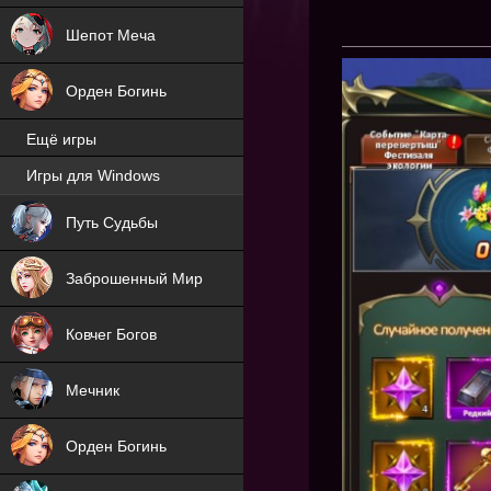
Шепот Меча
Орден Богинь
Ещё игры
Игры для Windows
NEW
Путь Судьбы
NEW
Заброшенный Мир
Ковчег Богов
Мечник
Орден Богинь