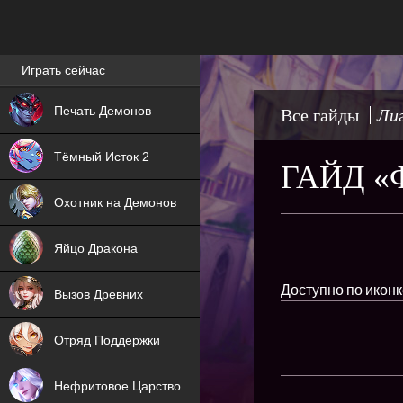
Лучшие игры онлайн
Играть сейчас
NEW
Печать Демонов
Все гайды
Лиг
NEW
Тёмный Исток 2
ГАЙД «
ХИТ
Охотник на Демонов
NEW
Яйцо Дракона
ХИТ
Доступно по иконк
Вызов Древних
ХИТ
Отряд Поддержки
Нефритовое Царство