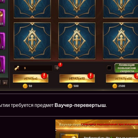
бытии требуется предмет
Ваучер-перевертыш
.