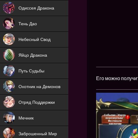
NEW
Одиссея Дракона
NEW
Тень Дао
NEW
Небесный Свод
NEW
Яйцо Дракона
NEW
Путь Судьбы
Его можно получит
ХИТ
Охотник на Демонов
ХИТ
Отряд Поддержки
Мечник
NEW
Заброшенный Мир