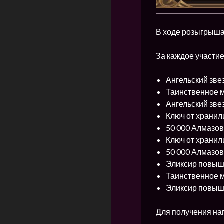
В ходе розыгрыша 
За каждое участи
Ангельский зве
Таинственное м
Ангельский зве
Ключ от хранил
50 000 Алмазов 
Ключ от хранил
50 000 Алмазов
Эликсир повыше
Таинственное м
Эликсир повыше
Для получения на