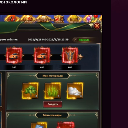
NEW
ля экологии
NEW
NEW
ХИТ
HIT
HIT