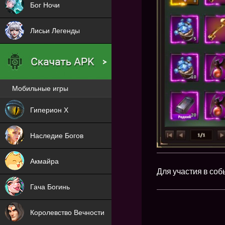
Бог Ночи
Лисьи Легенды
Мобильные игры
Новая
Гиперион Х
NEW
Наследие Богов
NEW
Акмайра
Для участия в со
NEW
Гача Богинь
NEW
Королевство Вечности