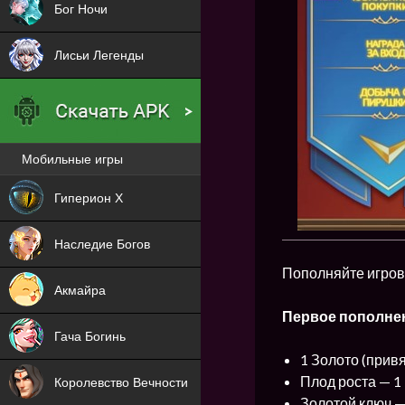
Бог Ночи
Лисьи Легенды
Мобильные игры
Новая
Гиперион Х
NEW
Наследие Богов
NEW
Пополняйте игров
Акмайра
Первое пополнен
NEW
Гача Богинь
1 Золото (привя
NEW
Плод роста — 1 
Королевство Вечности
Золотой ключ —