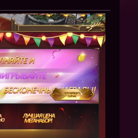
NEW
NEW
NEW
ХИТ
HIT
HIT