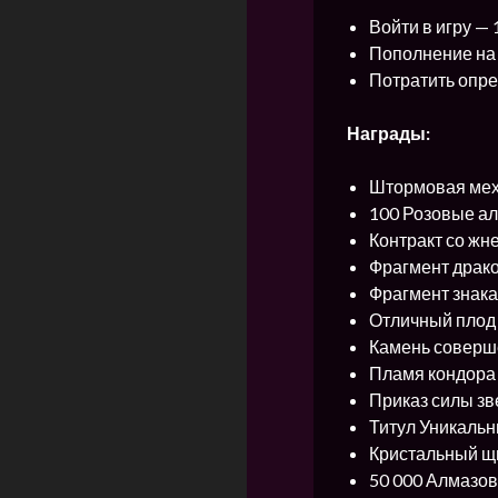
Войти в игру — 
Пополнение на
Потратить опре
Награды:
Штормовая меха
100 Розовые ал
Контракт со жне
Фрагмент драко
Фрагмент знака
Отличный плод 
Камень соверш
Пламя кондора 
Приказ силы зв
Титул Уникальн
Кристальный щи
50 000 Алмазов