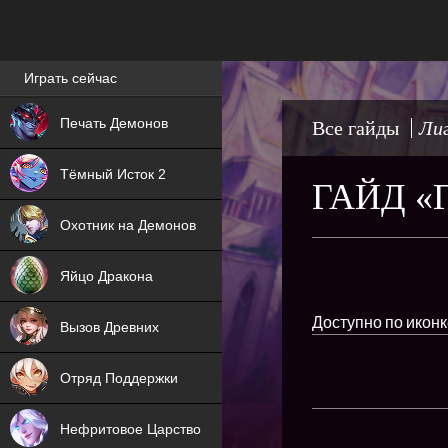
Лучшие игры онлайн
Играть сейчас
NEW
Печать Демонов
Все гайды
Лиг
NEW
Тёмный Исток 2
ГАЙД «
ХИТ
Охотник на Демонов
NEW
Яйцо Дракона
ХИТ
Доступно по иконк
Вызов Древних
ХИТ
Отряд Поддержки
Нефритовое Царство