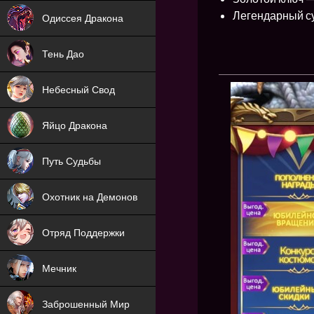
NEW
Легендарный су
Одиссея Дракона
NEW
Тень Дао
NEW
Небесный Свод
NEW
Яйцо Дракона
NEW
Путь Судьбы
ХИТ
Охотник на Демонов
ХИТ
Отряд Поддержки
Мечник
NEW
Заброшенный Мир