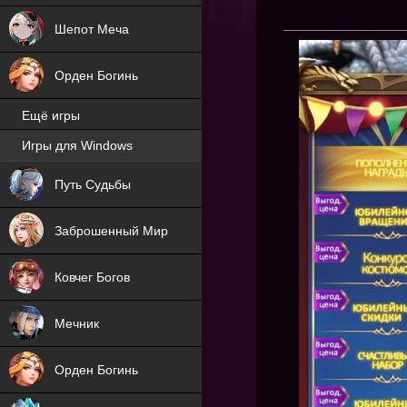
Шепот Меча
Орден Богинь
Ещё игры
Игры для Windows
NEW
Путь Судьбы
NEW
Заброшенный Мир
Ковчег Богов
Мечник
Орден Богинь