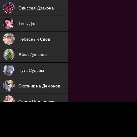
NEW
Одиссея Дракона
NEW
Тень Дао
NEW
Небесный Свод
NEW
Яйцо Дракона
NEW
Путь Судьбы
ХИТ
Охотник на Демонов
ХИТ
Отряд Поддержки
Мечник
NEW
Заброшенный Мир