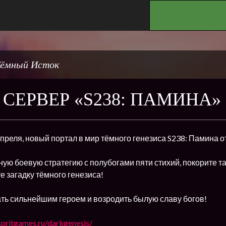
.
ёмный Исток
СЕРВЕР «S238: ПАМИНА»
 апреля, новый портал в мир тёмного генезиса S238: Памина 
ую боевую стратегию с полубогами пяти стихий, покорите т
е загадку тёмного генезиса!
ть сильнейшим героем и возродить былую славу богов!
espritgames.ru/darkgenesis/