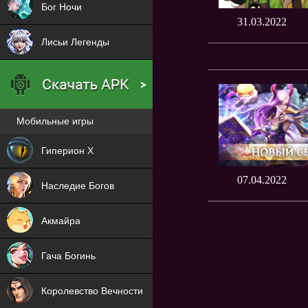
Бог Ночи
31.03.2022
Лисьи Легенды
Мобильные игры
Новая
Гиперион Х
NEW
07.04.2022
Наследие Богов
NEW
Акмайра
NEW
Гача Богинь
NEW
Королевство Вечности