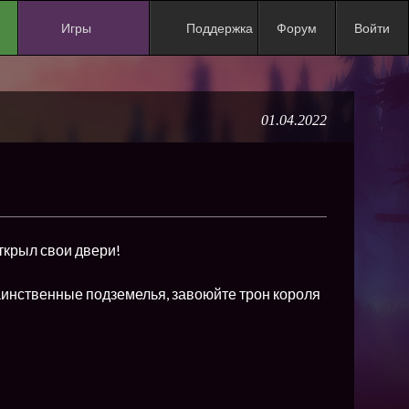
Игры
Поддержка
Форум
Войти
NEW
NEW
01.04.2022
NEW
NEW
NEW
NEW
открыл свои двери!
NEW
ХИТ
аинственные подземелья, завоюйте трон короля
NEW
NEW
NEW