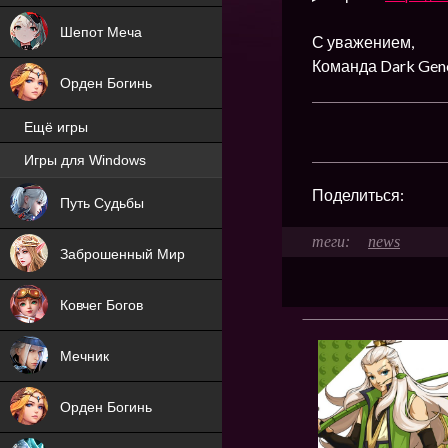
Шепот Меча
С уважением,
Команда Dark Gene
Орден Богинь
Ещё игры
Игры для Windows
NEW
Поделиться:
Путь Судьбы
NEW
news
Заброшенный Мир
Ковчег Богов
Мечник
Орден Богинь