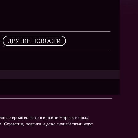
NEW
NEW
NEW
,
ДРУГИЕ НОВОСТИ
ХИТ
HIT
HIT
ришло время ворваться в новый мир восточных
в! Стратегии, подвиги и даже личный титан ждут