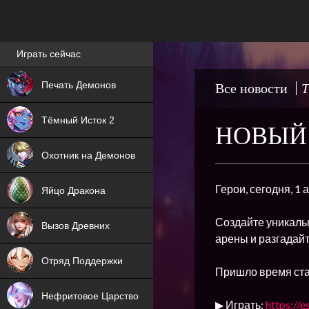
Лучшие игры онлайн
Играть сейчас
NEW
Печать Демонов
Все новости
Т
NEW
Тёмный Исток 2
НОВЫЙ 
ХИТ
Охотник на Демонов
NEW
Герои, сегодня, 1
Яйцо Дракона
ХИТ
Создайте уникальн
Вызов Древних
арены и разгадайт
ХИТ
Отряд Поддержки
Пришло время ста
Нефритовое Царство
▶ Играть:
https://