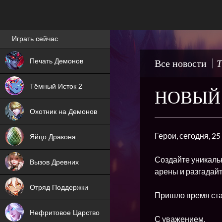
Лучшие игры онлайн
Играть сейчас
NEW
Печать Демонов
Все новости
Т
NEW
Тёмный Исток 2
НОВЫЙ 
ХИТ
Охотник на Демонов
NEW
Герои, сегодня, 2
Яйцо Дракона
ХИТ
Создайте уникальн
Вызов Древних
арены и разгадайт
ХИТ
Отряд Поддержки
Пришло время ста
Нефритовое Царство
С уважением,