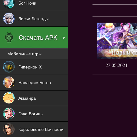
Бог Ночи
Лисьи Легенды
Мобильные игры
Новая
27.05.2021
Гиперион Х
NEW
Наследие Богов
NEW
Акмайра
NEW
Гача Богинь
NEW
Королевство Вечности