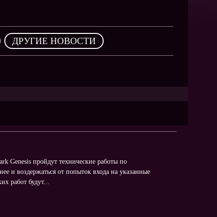
NEW
NEW
NEW
,
ДРУГИЕ НОВОСТИ
ХИТ
HIT
HIT
Dark Genesis пройдут технические работы по
нее и воздержаться от попыток входа на указанные
х работ будут...