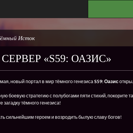
.
ёмный Исток
СЕРВЕР «S59: ОАЗИС»
5 мая, новый портал в мир тёмного генезиса
S59: Оазис
откры
ую боевую стратегию с полубогами пяти стихий, покорите т
е загадку тёмного генезиса!
ть сильнейшим героем и возродить былую славу богов!