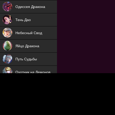
NEW
Одиссея Дракона
NEW
Тень Дао
NEW
Небесный Свод
NEW
Яйцо Дракона
NEW
Путь Судьбы
ХИТ
Охотник на Демонов
ХИТ
Отряд Поддержки
Мечник
NEW
Заброшенный Мир