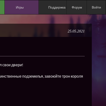
Игры
Поддержка
Форум
Войти
NEW
NEW
25.05.2021
NEW
NEW
NEW
NEW
л свои двери!
NEW
ХИТ
аинственные подземелья, завоюйте трон короля
NEW
NEW
NEW