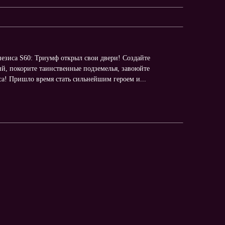
енезиса S60: Триумф открыл свои двери! Создайте
й, покорите таинственные подземелья, завоюйте
иса! Пришло время стать сильнейшим героем и...