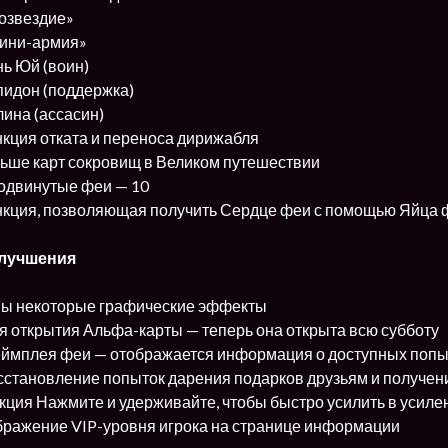
Созвездие»
Мини-армия»
ань Юй (воин)
упидон (поддержка)
лина (ассасин)
нкция отката и переноса дирижабля
льше карт сокровищ в Великом путешествии
родвинутые феи — 10
ункция, позволяющая получить Сердце феи с помощью Яйца 
улучшения
ны некоторые графические эффекты
я открытия Альфа-карты — теперь она открыта всю субботу
еймплея феи — отображается информация о доступных попы
сстановление попыток дарения подарков друзьям и получени
кция Нажмите и удерживайте, чтобы быстро усилить в усил
бражение VIP-уровня игрока на странице информации