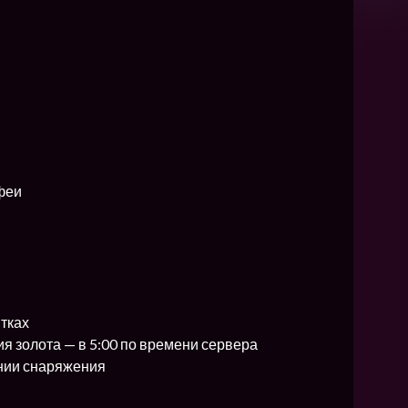
NEW
NEW
NEW
ХИТ
HIT
феи
HIT
тках
я золота — в 5:00 по времени сервера
ении снаряжения