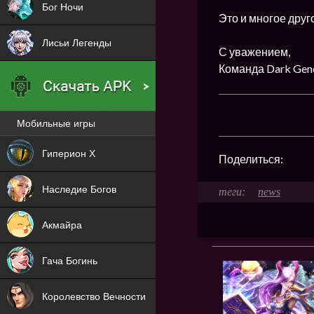
Бог Ночи
Это и многое друг
Лисьи Легенды
С уважением,
Команда Dark Gene
Мобильные игры
Новая
Гиперион Х
Поделиться:
NEW
Наследие Богов
news
NEW
Акмайра
NEW
Гача Богинь
NEW
Королевство Вечности