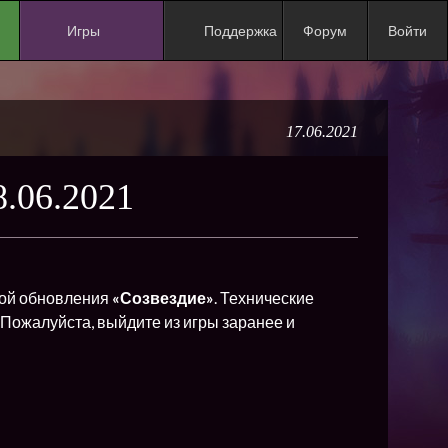
Игры
Поддержка
Форум
Войти
NEW
NEW
17.06.2021
NEW
NEW
06.2021
NEW
NEW
NEW
вкой обновления
«Созвездие»
. Технические
ХИТ
 Пожалуйста, выйдите из игры заранее и
NEW
NEW
NEW