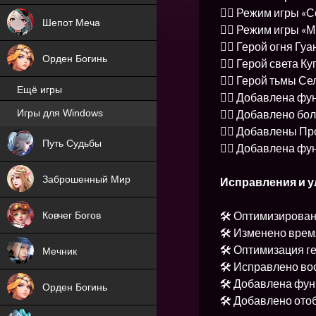
👉🏻 Режим игры «
Шепот Меча
👉🏻 Режим игры «
👉🏻 Герой огня Гу
Орден Богинь
👉🏻 Герой света К
👉🏻 Герой тьмы Се
Ещё игры
👉🏻 Добавлена фу
👉🏻 Добавлено бо
Игры для Windows
NEW
👉🏻 Добавлены П
Путь Судьбы
👉🏻 Добавлена ф
NEW
Заброшенный Мир
Исправления и 
🛠 Оптимизирова
Ковчег Богов
🛠 Изменено врем
🛠 Оптимизация г
Мечник
🛠 Исправлено во
🛠 Добавлена фун
Орден Богинь
🛠 Добавлено ото