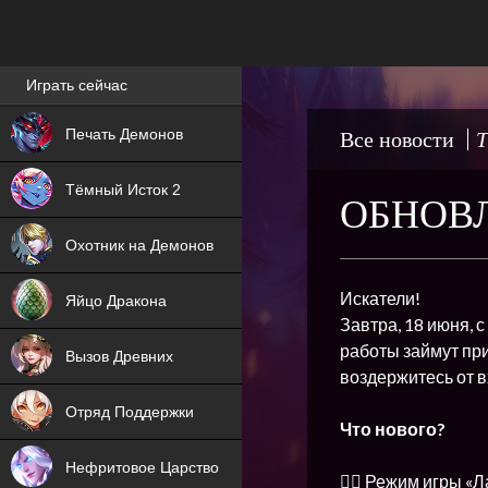
Лучшие игры онлайн
Играть сейчас
NEW
Печать Демонов
Все новости
Т
NEW
Тёмный Исток 2
ОБНОВЛ
ХИТ
Охотник на Демонов
NEW
Искатели!
Яйцо Дракона
Завтра, 18 июня, 
ХИТ
работы займут при
Вызов Древних
воздержитесь от в
ХИТ
Отряд Поддержки
Что нового?
Нефритовое Царство
👉🏻 Режим игры «