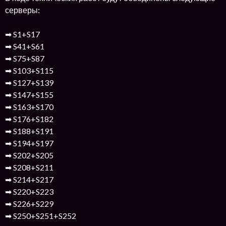
серверы:
➡ S1+S17
➡ S41+S61
➡ S75+S87
➡ S103+S115
➡ S127+S139
➡ S147+S155
➡ S163+S170
➡ S176+S182
➡ S188+S191
➡ S194+S197
➡ S202+S205
➡ S208+S211
➡ S214+S217
➡ S220+S223
➡ S226+S229
➡ S250+S251+S252