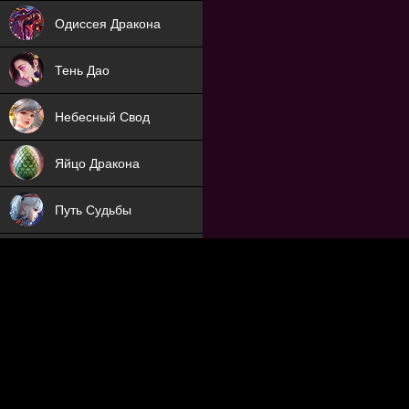
NEW
Одиссея Дракона
NEW
Тень Дао
NEW
Небесный Свод
NEW
Яйцо Дракона
NEW
Путь Судьбы
ХИТ
Охотник на Демонов
ХИТ
Отряд Поддержки
Мечник
NEW
Заброшенный Мир