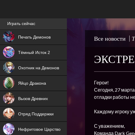
Лучшие игры онлайн
Играть сейчас
NEW
Печать Демонов
Все новости
Т
NEW
Тёмный Исток 2
ЭКСТРЕ
ХИТ
Охотник на Демонов
NEW
Герои!
Яйцо Дракона
Сегодня, 27 март
ХИТ
отладки работы н
Вызов Древних
ХИТ
Каждому игроку у
Отряд Поддержки
С уважением,
Нефритовое Царство
Команда Dark Gene