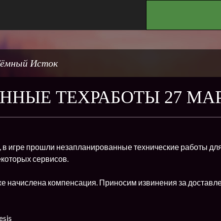
.
ёмный Исток
ННЫЕ ТЕХРАБОТЫ 27 МА
а, в игре прошли незапланированные технические работы д
екоторых сервисов.
же начислена компенсация. Приносим извинения за доставл
sis