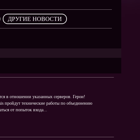
NEW
NEW
,
ДРУГИЕ НОВОСТИ
NEW
ХИТ
HIT
HIT
тся в отношении указанных серверов. Герои!
esis пройдут технические работы по объединению
ться от попыток входа...