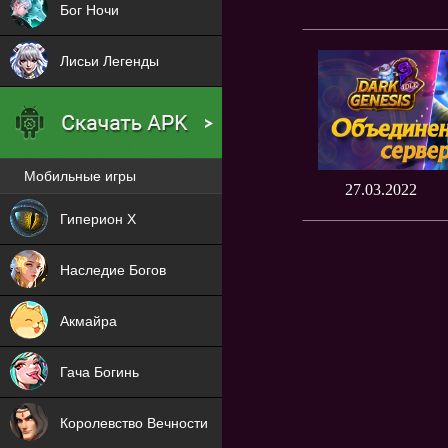
Бог Ночи
Лисьи Легенды
Мобильные игры
27.03.2022
Новая
Гиперион Х
NEW
Наследие Богов
NEW
Акмайра
NEW
Гача Богинь
NEW
Королевство Вечности