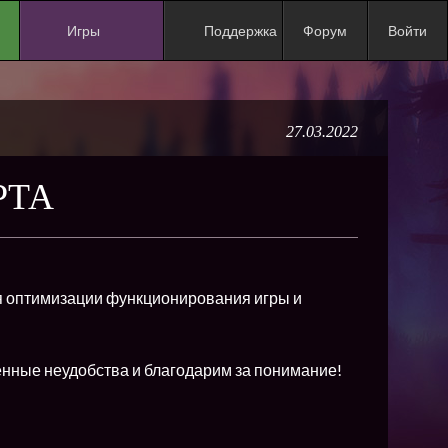
Игры
Поддержка
Форум
Войти
NEW
NEW
27.03.2022
NEW
NEW
РТА
NEW
NEW
NEW
ля оптимизации функционирования игры и
ХИТ
NEW
енные неудобства и благодарим за понимание!
NEW
NEW