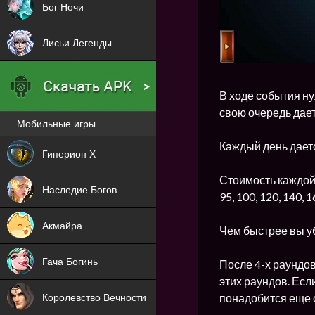
Бог Ночи
Лисьи Легенды
В ходе события ну
свою очередь дает
Мобильные игры
Новая
Каждый день дает
Гиперион Х
NEW
Стоимость каждо
Наследие Богов
95, 100, 120, 140, 
NEW
Акмайра
Чем быстрее вы уб
NEW
Гача Богинь
После 4-х раундов
этих раундов. Есл
NEW
понадобится еще о
Королевство Вечности