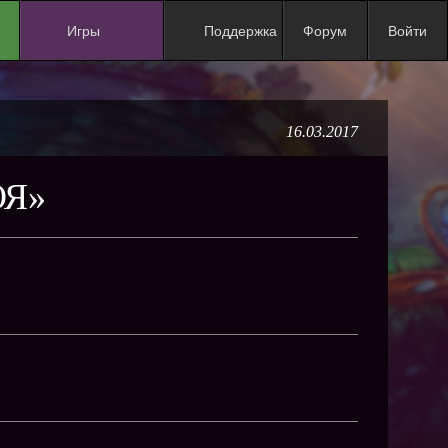
Игры
Поддержка
Форум
Войти
NEW
NEW
16.03.2017
NEW
NEW
ОЯ»
NEW
NEW
NEW
ХИТ
NEW
NEW
NEW