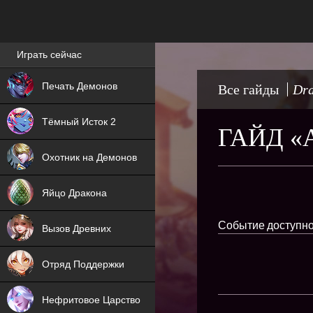
Лучшие игры онлайн
Играть сейчас
NEW
Печать Демонов
Все гайды
Dra
NEW
Тёмный Исток 2
ГАЙД «
ХИТ
Охотник на Демонов
NEW
Яйцо Дракона
ХИТ
Событие доступно
Вызов Древних
ХИТ
Отряд Поддержки
Нефритовое Царство