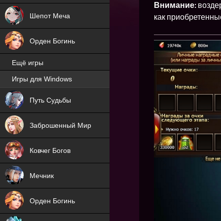
Внимание:
возде
Шепот Меча
как приобретенны
Орден Богинь
Ещё игры
Игры для Windows
NEW
Путь Судьбы
NEW
Заброшенный Мир
Ковчег Богов
Мечник
Орден Богинь