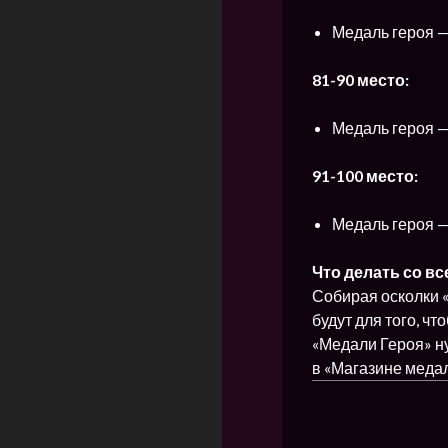
Медаль героя —
81-90 место:
Медаль героя —
91-100 место:
Медаль героя —
Что делать со в
Собирая осколки «
будут для того, ч
«Медали Героя» н
в «Магазине медал