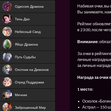
NEW
Набивая очки, вы 
Одиссея Дракона
Вы занимаете, на
NEW
Тень Дао
Рейтинг обновляет
NEW
в 23:00, после чег
Небесный Свод
NEW
Внимание:
обязат
Яйцо Дракона
NEW
За очки в рейтинг
Путь Судьбы
личные наградные 
ХИТ
за личные наградн
Охотник на Демонов
ХИТ
Награда за очки 
Отряд Поддержки
1 место:
Мечник
Осколок «Богин
NEW
Астрал — 150 ш
Заброшенный Мир