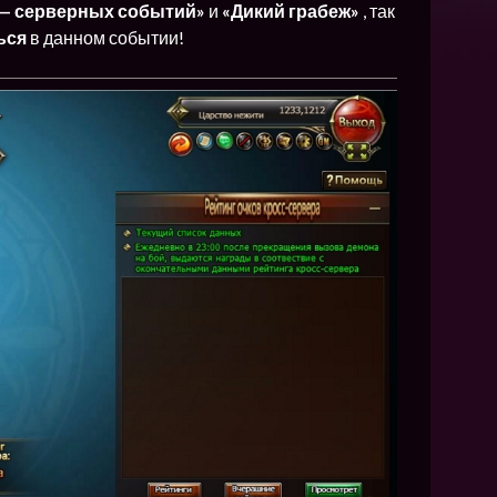
NEW
 — серверных событий»
и
«Дикий грабеж»
, так
ься
в данном событии!
NEW
NEW
ХИТ
HIT
HIT