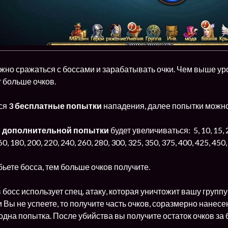
жно сражаться с боссами и зарабатывать очки. Чем выше уров
 больше очков.
ся
3 бесплатные попытки
нападения, далее попытки можно
й
дополнительной попытки
будет увеличиваться: 5, 10, 15, 20, 
160, 180, 200, 220, 240, 260, 280, 300, 325, 350, 375, 400, 425,
ьете босса, тем больше очков получите.
 босс использует спец. атаку, которая уничтожит вашу группу
и Вы не успеете, то получите часть очков, соразмерно нанес
дна попытка. После убийства вы получите остаток очков за 