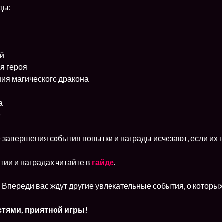
ды:
ий
я героя
ия магического дракона
а
е
 завершения события попытки и награды исчезают, если их н
тии и наградах читайте в
гайде
.
! Впереди вас ждут другие увлекательные события, о котор
стями, приятной игры!