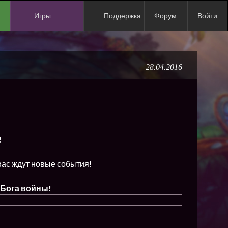
Игры
Поддержка
Форум
Войти
NEW
NEW
28.04.2016
NEW
NEW
NEW
NEW
!
NEW
ХИТ
вас ждут новые события!
NEW
 Бога войны!
NEW
NEW