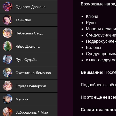
NEW
Возможные награ
Одиссея Дракона
NEW
Ключи
Тень Дао
Руны
NEW
Монеты желан
Небесный Свод
Сундук усилени
NEW
Подарок усилен
Яйцо Дракона
Балены
Сундук прорыв
NEW
и многое друго
Путь Судьбы
ХИТ
Внимание!
После
Охотник на Демонов
ХИТ
Подробнее о собы
Отряд Поддержки
Но это еще не все
Мечник
NEW
Следите за ново
Заброшенный Мир