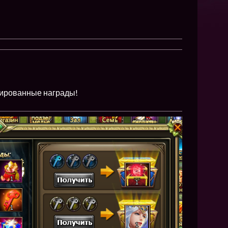
NEW
NEW
NEW
ХИТ
тированные награды!
HIT
HIT