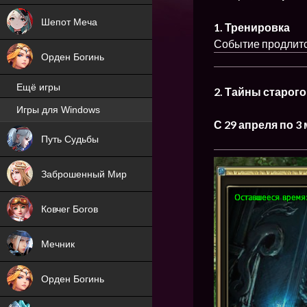
Шепот Меча
1. Тренировка
Событие продлится
Орден Богинь
Ещё игры
2. Тайны старого
Игры для Windows
NEW
С 29 апреля по 3
Путь Судьбы
NEW
Заброшенный Мир
Ковчег Богов
Мечник
Орден Богинь