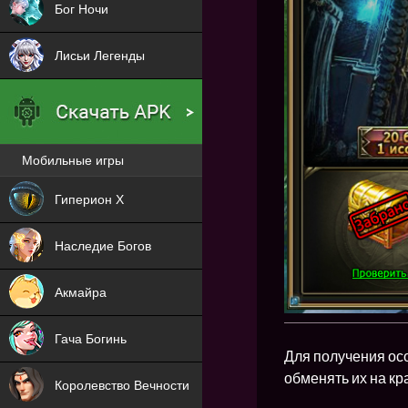
Бог Ночи
Лисьи Легенды
Мобильные игры
Новая
Гиперион Х
NEW
Наследие Богов
NEW
Акмайра
NEW
Гача Богинь
Для получения осо
NEW
обменять их на кр
Королевство Вечности