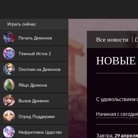
Лучшие игры онлайн
Играть сейчас
NEW
Печать Демонов
Все новости
D
NEW
Тёмный Исток 2
НОВЫЕ
ХИТ
Охотник на Демонов
NEW
Яйцо Дракона
ХИТ
С удовольствием с
Вызов Древних
ХИТ
Начиная с сегодн
Отряд Поддержки
Нефритовое Царство
Завтра,
29 апрел