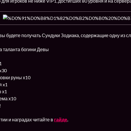
для игроков не ниже VIP1, достигших 80 уровня и на сервер
вы будете получать Сундуки Зодиака, содержащие одну из с
а таланта богини Девы
1
x30
овки руны х10
я x1
р х1
ема х10
!
тии и наградах читайте в
гайде
.