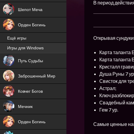
В период действи
Шепот Меча
Орден Богинь
Открывая сундуки
Ещё игры
Игры для Windows
Карта таланта 
NEW
Карта таланта 
Путь Судьбы
Кристалл грави
NEW
Душа Руны 7 ур.
Заброшенный Мир
Свисток для тр
Астрал;
Ковчег Богов
Ключ разблокир
Свадебный кам
Мечник
Гем 7 ур.
Орден Богинь
Самые ценные наг