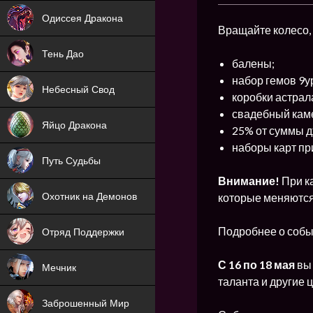
NEW
Одиссея Дракона
Вращайте колесо, 
NEW
Тень Дао
балены;
NEW
набор гемов 9у
Небесный Свод
коробки астрал
NEW
свадебный кам
Яйцо Дракона
25% от суммы д
NEW
наборы карт пр
Путь Судьбы
Внимание!
При ка
ХИТ
которые меняются 
Охотник на Демонов
ХИТ
Подробнее о собы
Отряд Поддержки
С 16 по 18 мая
вы
Мечник
таланта и другие 
NEW
Заброшенный Мир