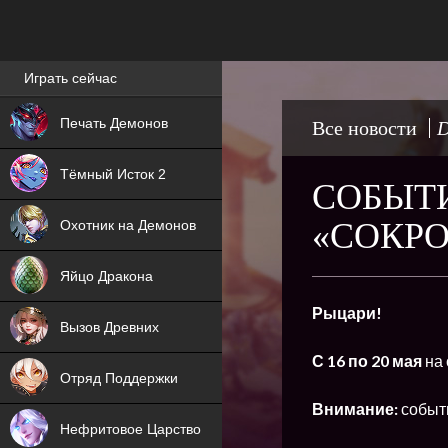
Лучшие игры онлайн
Играть сейчас
NEW
Печать Демонов
Все новости
D
NEW
Тёмный Исток 2
СОБЫТИ
ХИТ
«СОКРО
Охотник на Демонов
NEW
Яйцо Дракона
ХИТ
Рыцари!
Вызов Древних
ХИТ
С 16 по 20 мая
на
Отряд Поддержки
Внимание:
событи
Нефритовое Царство