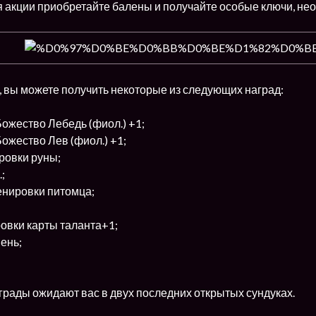
я акции приобретайте балены и получайте особые ключи, не
, вы можете получить некоторые из следующих наград:
Божество Лебедь (фиол.) +1;
Божество Лев (фиол.) +1;
ровки руны;
;
енировки питомца;
овки карты таланта+1;
ень;
рады ожидают вас в двух последних открытых сундуках.