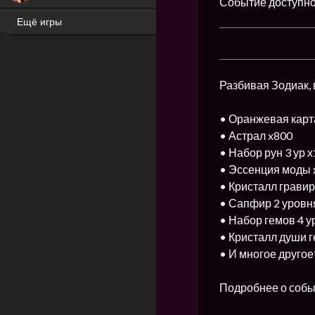
Событие доступно 
Ещё игры
ХИТ
Разбивая Зодиак, 
• Оранжевая карт
• Астрал x800
• Набор рун 3 ур х
• Эссенция моды 
• Кристалл гравир
• Сапфир 2 уровн
• Набор гемов 4 у
• Кристалл души г
• И многое другое
Подробнее о собы