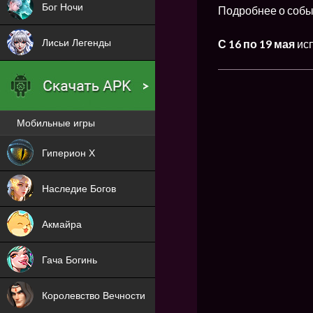
Бог Ночи
Подробнее о собы
Лисьи Легенды
С
16 по 19 мая
ис
Мобильные игры
Новая
Гиперион Х
NEW
Наследие Богов
NEW
Акмайра
NEW
Гача Богинь
NEW
Королевство Вечности