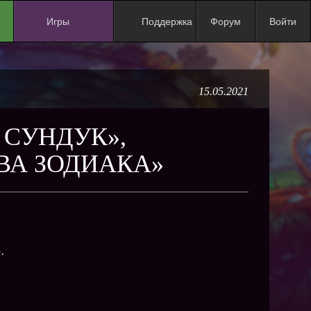
Игры
Поддержка
Форум
Войти
NEW
NEW
15.05.2021
NEW
NEW
 СУНДУК»,
NEW
ВА ЗОДИАКА»
NEW
NEW
ХИТ
NEW
»
.
NEW
NEW