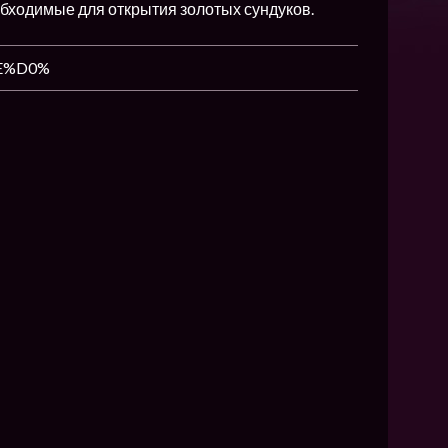
NEW
обходимые для открытия золотых сундуков.
NEW
NEW
ХИТ
HIT
HIT