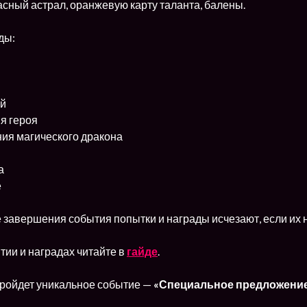
асный астрал, оранжевую карту таланта, балены.
ды:
ий
я героя
ия магического дракона
а
е
 завершения события попытки и награды исчезают, если их н
тии и наградах читайте в
гайде
.
ройдет уникальное событие —
«Специальное предложение