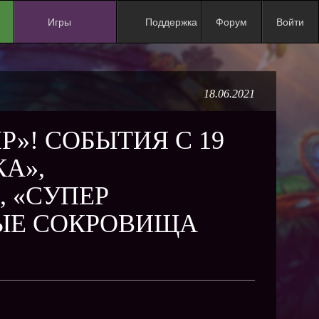
Игры
Поддержка
Форум
Войти
NEW
NEW
18.06.2021
NEW
NEW
Р»! СОБЫТИЯ С 19
NEW
А»,
NEW
 «СУПЕР
NEW
ЫЕ СОКРОВИЩА
ХИТ
NEW
NEW
NEW