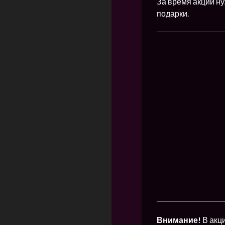
За время акции ну
подарки.
Внимание!
В акц