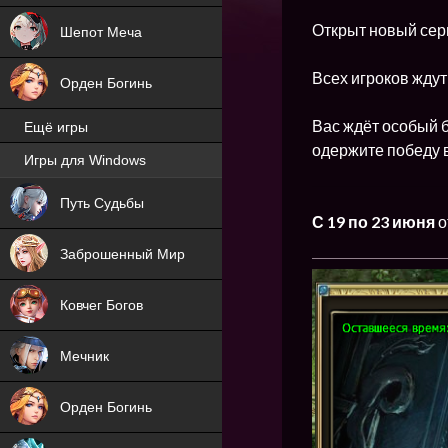
Открыт новый сер
Шепот Меча
Всех игроков жду
Орден Богинь
Вас ждёт особый б
Ещё игры
одержите победу 
Игры для Windows
NEW
Путь Судьбы
С 19 по 23 июня
о
NEW
Заброшенный Мир
Ковчег Богов
Мечник
Орден Богинь