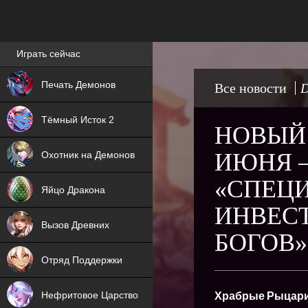
Лучшие игры онлайн
Играть сейчас
NEW
Печать Демонов
Все новости
D
NEW
Тёмный Исток 2
НОВЫЙ 
ХИТ
ИЮНЯ —
Охотник на Демонов
NEW
«СПЕЦИ
Яйцо Дракона
ИНВЕС
ХИТ
Вызов Древних
БОГОВ»
ХИТ
Отряд Поддержки
Храбрые Рыцар
Нефритовое Царство