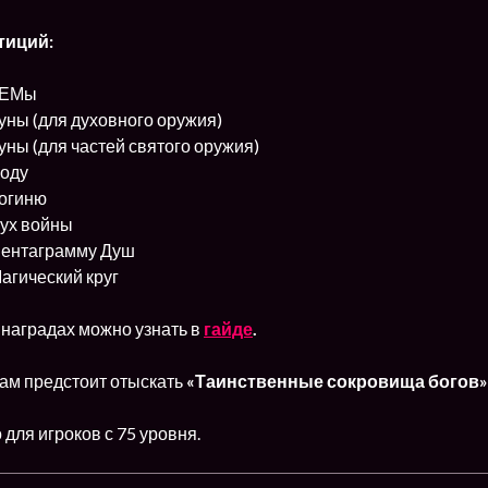
тиций:
ГЕМы
уны (для духовного оружия)
уны (для частей святого оружия)
моду
богиню
Дух войны
Пентаграмму Душ
агический круг
 наградах можно узнать в
гайде
.
ам предстоит отыскать
«Таинственные сокровища богов
для игроков с 75 уровня.