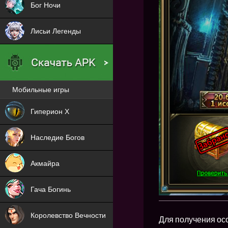
Бог Ночи
Лисьи Легенды
Мобильные игры
Новая
Гиперион Х
NEW
Наследие Богов
NEW
Акмайра
NEW
Гача Богинь
NEW
Королевство Вечности
Для получения осо