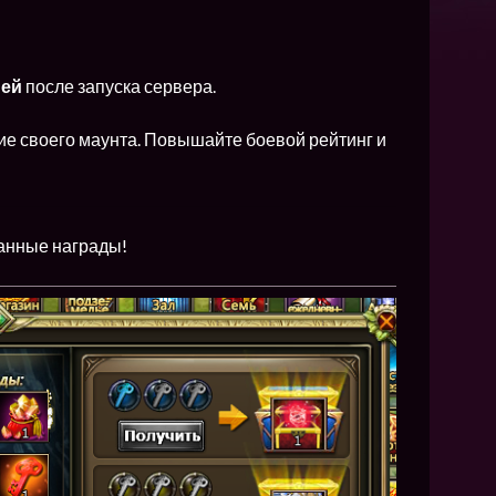
NEW
NEW
NEW
ней
после запуска сервера.
ие своего маунта. Повышайте боевой рейтинг и
ХИТ
HIT
анные награды!
HIT