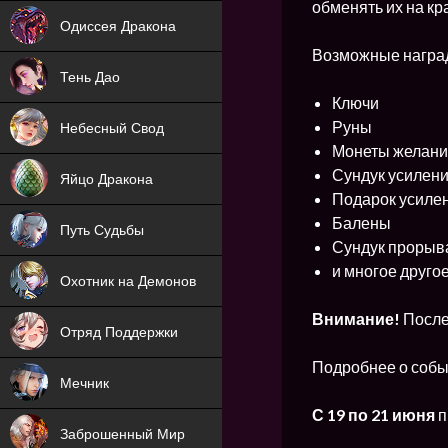
NEW
обменять их на кр
Одиссея Дракона
Возможные награ
NEW
Тень Дао
Ключи
NEW
Руны
Небесный Свод
Монеты желан
NEW
Сундук усилени
Яйцо Дракона
Подарок усилен
NEW
Балены
Путь Судьбы
Сундук прорыв
ХИТ
и многое друго
Охотник на Демонов
ХИТ
Внимание!
После
Отряд Поддержки
Подробнее о собы
Мечник
NEW
С 19 по 21 июня
п
Заброшенный Мир