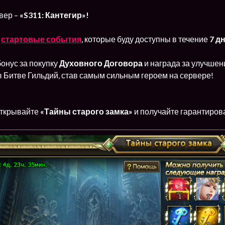
вер –
«S311: Кантегир»!
т
стартовые события
, которые буду доступны в течение
7 д
онус за покупку
Духовного Договора
и награда за улучшен
в Битве Гильдий, став самым сильным героем на сервере!
ткрывайте
«Тайны старого замка»
и получайте гарантиров