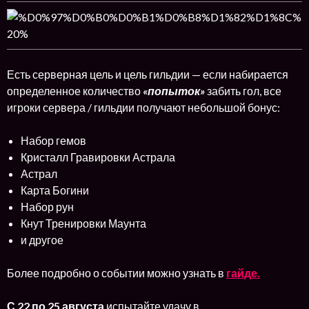
Есть серверная цель и цель гильдии — если набирается
определенное количество
«попыток»
забить гол, все
игроки сервера / гильдии получают небольшой бонус:
Набор гемов
Кристалл Гравировки Астрала
Астрал
Карта Богини
Набор рун
Кнут Тренировки Маунта
и другое
Более подробно о событии можно узнать в
гайде.
С
22 по 25 августа
испытайте удачу в