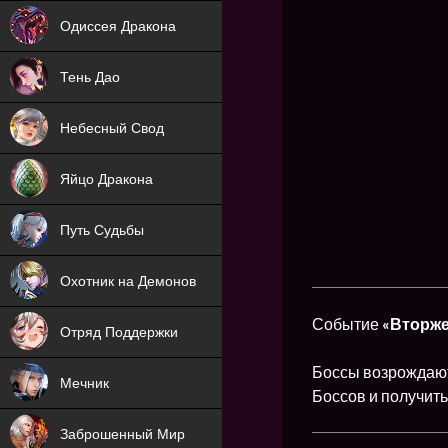
NEW
Одиссея Дракона
NEW
Тень Дао
NEW
Небесный Свод
NEW
Яйцо Дракона
NEW
Путь Судьбы
ХИТ
Охотник на Демонов
ХИТ
Событие
«Вторже
Отряд Поддержки
Боссы возрождают
Мечник
Боссов и получить
NEW
Заброшенный Мир