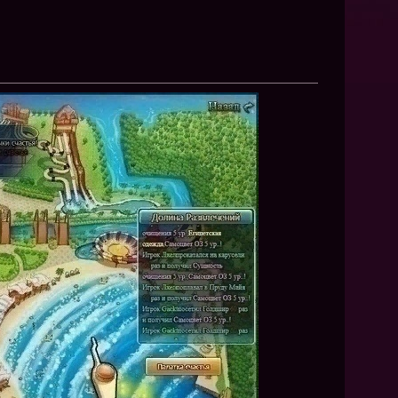
NEW
NEW
NEW
ХИТ
HIT
HIT