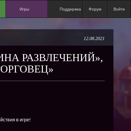
Игры
Поддержка
Форум
Войти
NEW
NEW
12.08.2021
NEW
NEW
ИНА РАЗВЛЕЧЕНИЙ»,
NEW
ТОРГОВЕЦ»
NEW
NEW
ХИТ
NEW
NEW
йствия в игре!
NEW