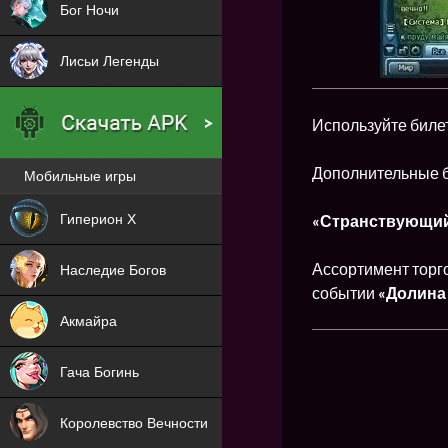
Бог Ночи
Лисьи Легенды
Используйте биле
Дополнительные 
Мобильные игры
Новая
Гиперион Х
«Странствующий
NEW
Ассортимент торго
Наследие Богов
событии
«Долина
NEW
Акмайра
NEW
Гача Богинь
NEW
Королевство Вечности