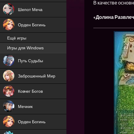
В качестве основн
Шепот Меча
«Долина Развле
Орден Богинь
Ещё игры
Игры для Windows
NEW
Путь Судьбы
NEW
Заброшенный Мир
Ковчег Богов
Мечник
Орден Богинь