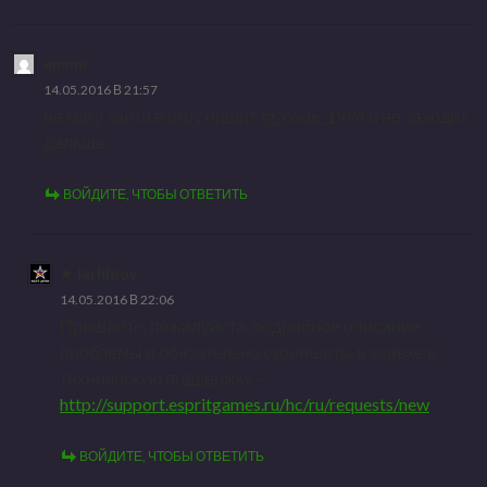
яяяяя
14.05.2016 В 21:57
не могу зайти в игру пишит tg_code_1994 и не заходит
дальше
ВОЙДИТЕ, ЧТОБЫ ОТВЕТИТЬ
iarhipov
14.05.2016 В 22:06
Пришлите, пожалуйста, подробное описание
проблемы и обязательно скриншоты в заявке в
техническую поддержку –
http://support.espritgames.ru/hc/ru/requests/new
ВОЙДИТЕ, ЧТОБЫ ОТВЕТИТЬ