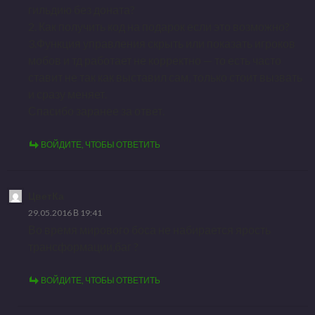
гильдию без доната?
2. Как получить код на подарок если это возможно?
3.Функция управления скрыть или показать игроков
мобов и тд работает не корректно — то есть часто
ставит не так как выставил сам, только стоит вызвать
и сразу меняет.
Спасибо заранее за ответ.
ВОЙДИТЕ, ЧТОБЫ ОТВЕТИТЬ
ЦветКа
29.05.2016 В 19:41
Во время мирового боса не набирается ярость
трансформации,баг ?
ВОЙДИТЕ, ЧТОБЫ ОТВЕТИТЬ