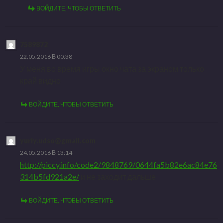
ВОЙДИТЕ, ЧТОБЫ ОТВЕТИТЬ
7589872
22.05.2016 В 00:38
У меня во время игры окно чата за экраном только
край видно
ВОЙДИТЕ, ЧТОБЫ ОТВЕТИТЬ
yuriy.udso@gmail.com
24.05.2016 В 13:14
http://piccy.info/code2/9848769/0644fa5b82e6ac84e76
314b5fd921a2e/
и не заходит дальше
ВОЙДИТЕ, ЧТОБЫ ОТВЕТИТЬ