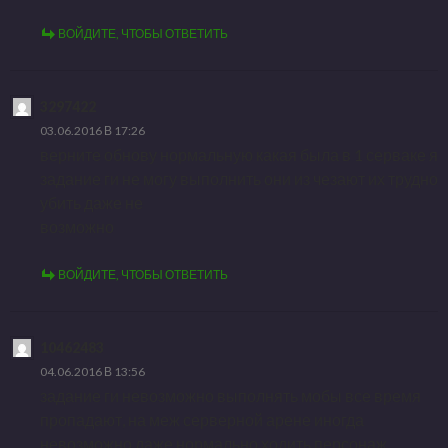
ВОЙДИТЕ, ЧТОБЫ ОТВЕТИТЬ
3297422
03.06.2016 В 17:26
верните обнову нормальную какая была в 1 серваке я
задание ги не могу выполнить они из чезают их трудно
убить даже не
возможно
ВОЙДИТЕ, ЧТОБЫ ОТВЕТИТЬ
10462483
04.06.2016 В 13:56
задание ги невозможно выполнять мобы все время
пропадают, на меж серверной арене иногда
невозможно даже нормально ходить персонаж