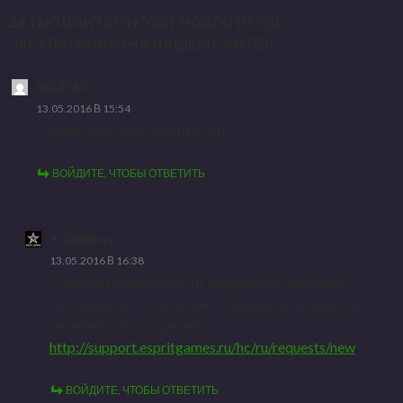
24 THOUGHTS ON “ОБТ НОВОЙ ИГРЫ.
ЭКСКЛЮЗИВНО НА НАШЕМ САЙТЕ!”
5652760
13.05.2016 В 15:54
Почему я не могу зайти в игру?
ВОЙДИТЕ, ЧТОБЫ ОТВЕТИТЬ
iarhipov
13.05.2016 В 16:38
Пришлите, пожалуйста, подробное описание
проблемы и обязательно скриншоты в заявке в
техническую поддержку –
http://support.espritgames.ru/hc/ru/requests/new
ВОЙДИТЕ, ЧТОБЫ ОТВЕТИТЬ