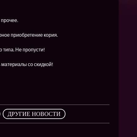
NEW
NEW
 прочее.
NEW
рное приобретение кория.
ХИТ
 типа. Не пропусти!
HIT
 материалы со скидкой!
HIT
,
ДРУГИЕ НОВОСТИ