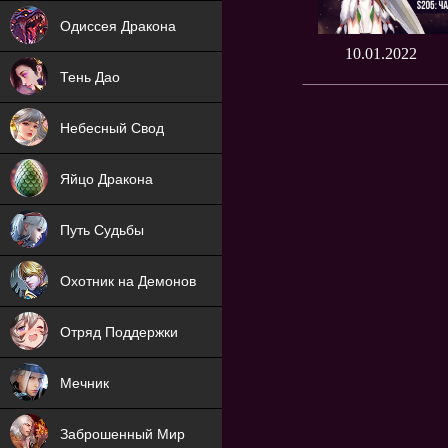
NEW
Одиссея Дракона
10.01.2022
NEW
Тень Дао
NEW
Небесный Свод
NEW
Яйцо Дракона
NEW
Путь Судьбы
ХИТ
Охотник на Демонов
ХИТ
Отряд Поддержки
Мечник
NEW
Заброшенный Мир