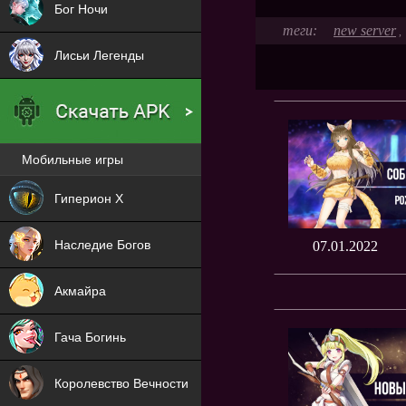
Бог Ночи
new server
,
Лисьи Легенды
Мобильные игры
Новая
Гиперион Х
NEW
Наследие Богов
07.01.2022
NEW
Акмайра
NEW
Гача Богинь
NEW
Королевство Вечности