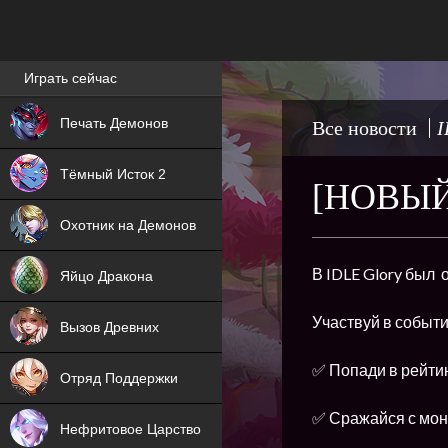
Лучшие игры онлайн
Играть сейчас
NEW
Печать Демонов
Все новости
I
NEW
Тёмный Исток 2
[НОВЫЙ
ХИТ
Охотник на Демонов
NEW
В IDLE Glory был 
Яйцо Дракона
ХИТ
Участвуй в событи
Вызов Древних
ХИТ
✅ Попади в рейтин
Отряд Поддержки
✅ Сражайся с монс
Нефритовое Царство