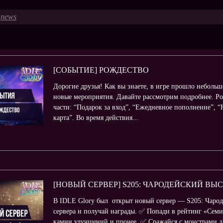
news
[СОБЫТИЕ] РОЖДЕСТВО
Дорогие друзья! Как вы знаете, в игре прошло неболь
новые мероприятия. Давайте рассмотрим подробнее. Р
части: “Подарок за вход”, “Ежедневное пополнение”, 
карта”. Во время действия...
[НОВЫЙ СЕРВЕР] S205: ЧАРОДЕЙСКИЙ ВЫ
В IDLE Glory был открыт новый сервер — S205: Чарод
сервера и получай награды. ✅ Попади в рейтинг «Семи
камни улучшений и прочее. ✅ Сражайся с монстрами дл