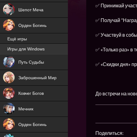
✅ Принимай участ
Шепот Меча
✅ Получай “Наград
Орден Богинь
✅ Участвуй в собы
Ещё игры
✅ «Только раз» в 
Игры для Windows
NEW
Путь Судьбы
✅ «Скидки дня» п
NEW
Заброшенный Мир
До встречи на нов
Ковчег Богов
Мечник
Орден Богинь
Поделиться: