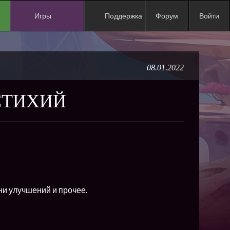
Игры
Поддержка
Форум
Войти
NEW
NEW
08.01.2022
NEW
NEW
 СТИХИЙ
NEW
NEW
NEW
ХИТ
NEW
ни улучшений и прочее.
NEW
NEW