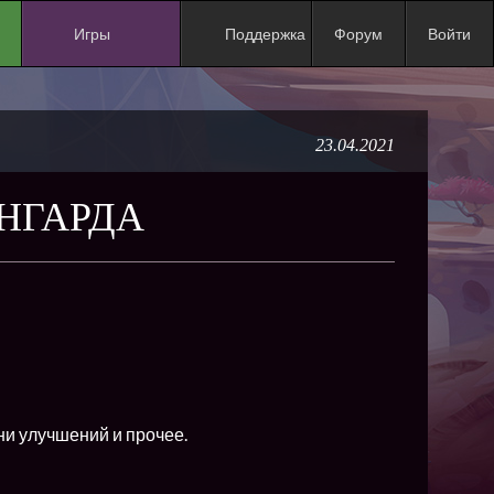
Игры
Поддержка
Форум
Войти
NEW
NEW
23.04.2021
NEW
NEW
АНГАРДА
NEW
NEW
NEW
ХИТ
NEW
NEW
ни улучшений и прочее.
NEW