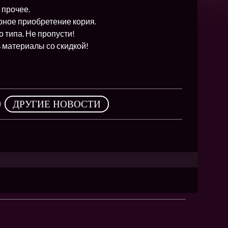
NEW
 прочее.
NEW
рное приобретение кория.
 типа. Не пропусти!
NEW
 материалы со скидкой!
ХИТ
,
ДРУГИЕ НОВОСТИ
HIT
HIT