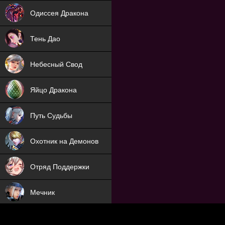
NEW
Одиссея Дракона
NEW
Тень Дао
NEW
Небесный Свод
NEW
Яйцо Дракона
NEW
Путь Судьбы
ХИТ
Охотник на Демонов
ХИТ
Отряд Поддержки
Мечник
NEW
Заброшенный Мир