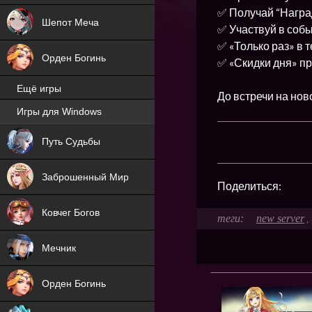
✅ Получай “Наград
Шепот Меча
✅ Участвуй в собы
✅ «Только раз» в 
Орден Богинь
✅ «Скидки дня» п
Ещё игры
До встречи на но
Игры для Windows
NEW
Путь Судьбы
NEW
Заброшенный Мир
Поделиться:
Ковчег Богов
new server
,
Мечник
Орден Богинь