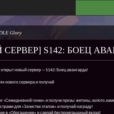
.
DLE Glory
 СЕРВЕР] S142: БОЕЦ АВ
т открыт новый сервер — S142: Боец авангарда!
ях нового сервера и получай
г «Семидневной гонки» и получи призы: жетоны, золото, кам
трами для «Зачистки этапов» и получай награду!
ие в «Обогащении» и сделай беспроигрышный вклад!