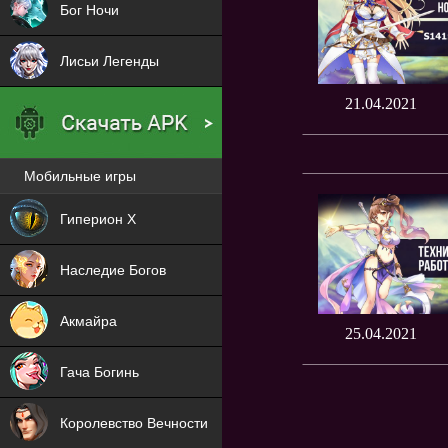
Бог Ночи
Лисьи Легенды
21.04.2021
Мобильные игры
Новая
Гиперион Х
NEW
Наследие Богов
NEW
Акмайра
25.04.2021
NEW
Гача Богинь
NEW
Королевство Вечности