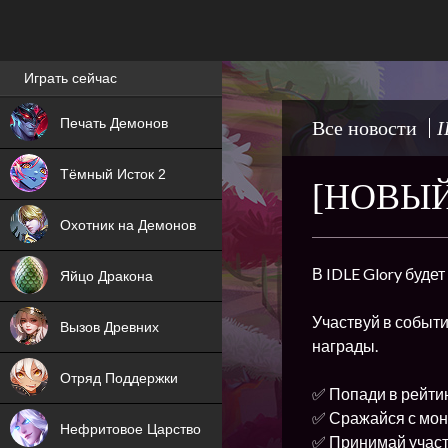
Лучшие игры онлайн
Играть сейчас
NEW
Печать Демонов
Все новости
I
NEW
Тёмный Исток 2
[НОВЫЙ
ХИТ
Охотник на Демонов
NEW
В IDLE Glory буде
Яйцо Дракона
ХИТ
Участвуй в событи
Вызов Древних
награды.
ХИТ
Отряд Поддержки
✅ Попади в рейтин
✅ Сражайся с монс
Нефритовое Царство
✅ Принимай участ