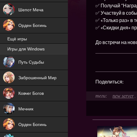
✅ Получай “Наград
Шепот Меча
✅ Участвуй в собы
✅ «Только раз» в 
Орден Богинь
✅ «Скидки дня» п
Ещё игры
До встречи на нов
Игры для Windows
NEW
Путь Судьбы
NEW
Заброшенный Мир
Поделиться:
Ковчег Богов
new server
,
Мечник
Орден Богинь