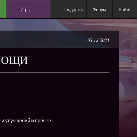
Игры
Поддержка
Форум
Войти
NEW
NEW
03.12.2021
NEW
NEW
ОМОЩИ
NEW
NEW
NEW
ХИТ
NEW
NEW
ни улучшений и прочее.
NEW