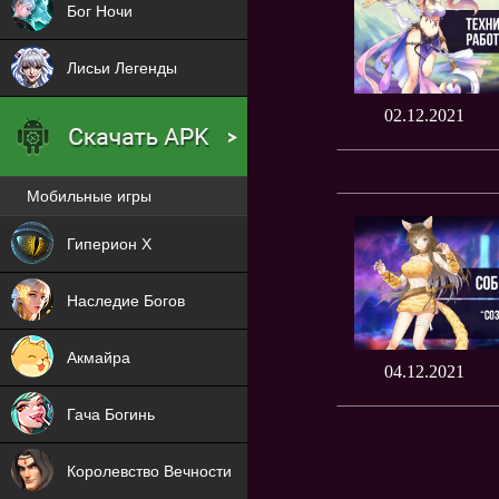
Бог Ночи
Лисьи Легенды
02.12.2021
Мобильные игры
Новая
Гиперион Х
NEW
Наследие Богов
NEW
Акмайра
04.12.2021
NEW
Гача Богинь
NEW
Королевство Вечности