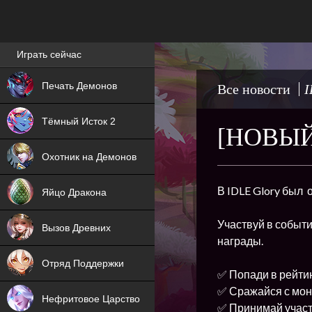
Лучшие игры онлайн
Играть сейчас
NEW
Печать Демонов
Все новости
I
NEW
Тёмный Исток 2
[НОВЫЙ
ХИТ
Охотник на Демонов
NEW
В IDLE Glory был 
Яйцо Дракона
ХИТ
Участвуй в событи
Вызов Древних
награды.
ХИТ
Отряд Поддержки
✅ Попади в рейтин
✅ Сражайся с монс
Нефритовое Царство
✅ Принимай участ