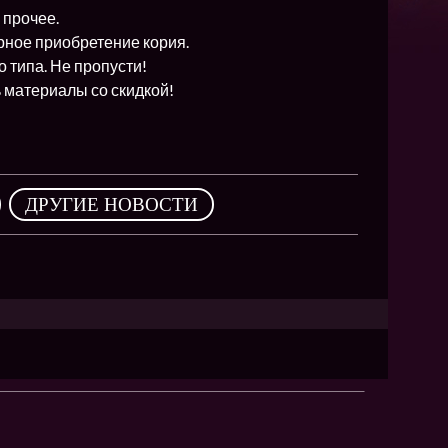
NEW
 прочее.
NEW
рное приобретение кория.
 типа. Не пропусти!
NEW
 материалы со скидкой!
ХИТ
,
ДРУГИЕ НОВОСТИ
HIT
HIT