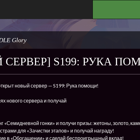
.
DLE Glory
 СЕРВЕР] S199: РУКА П
открыт новый сервер — S199: Рука помощи!
ях нового сервера и получай
г «Семидневной гонки» и получи призы: жетоны, золото, кам
трами для «Зачистки этапов» и получай награду!
ие в «Обогащении» и сделай беспроигрышный вклад!