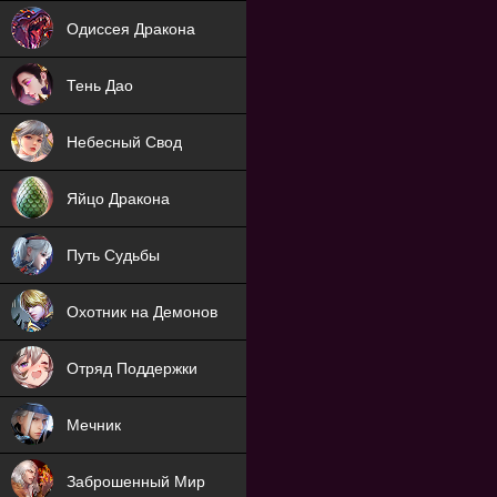
NEW
Одиссея Дракона
NEW
Тень Дао
NEW
Небесный Свод
NEW
Яйцо Дракона
NEW
Путь Судьбы
ХИТ
Охотник на Демонов
ХИТ
Отряд Поддержки
Мечник
NEW
Заброшенный Мир