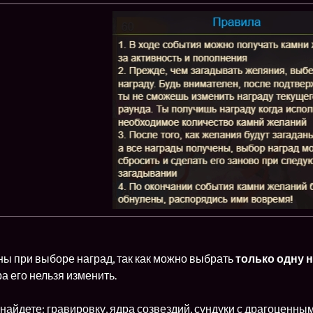
ны при выборе наград, так как можно выбрать
только одну 
 его нельзя изменить.
найдете: гравировку, ядра созвездий, сундуки с драгоценны