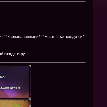
NEW
NEW
NEW
ХИТ
е”, “Карнавал желаний”, “Мастерская колдуньи”,
HIT
ый вход
в игру.
HIT