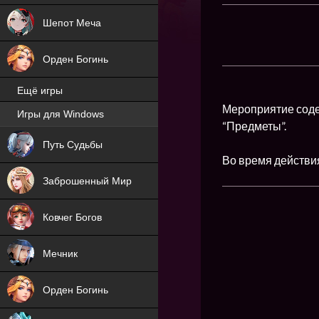
Шепот Меча
Орден Богинь
Ещё игры
Мероприятие содер
Игры для Windows
“Предметы”.
NEW
Путь Судьбы
Во время действи
NEW
Заброшенный Мир
Ковчег Богов
Мечник
Орден Богинь