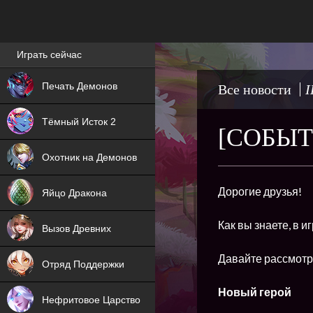
Лучшие игры онлайн
Играть сейчас
NEW
Печать Демонов
Все новости
I
NEW
Тёмный Исток 2
[СОБЫТ
ХИТ
Охотник на Демонов
NEW
Дорогие друзья!
Яйцо Дракона
ХИТ
Как вы знаете, в 
Вызов Древних
ХИТ
Давайте рассмотр
Отряд Поддержки
Новый герой
Нефритовое Царство