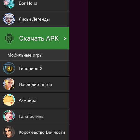
Бог Ночи
Лисьи Легенды
Мобильные игры
Новая
Гиперион Х
NEW
Наследие Богов
NEW
Акмайра
NEW
Гача Богинь
NEW
Королевство Вечности