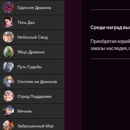
NEW
Одиссея Дракона
NEW
Тень Дао
Среди наград вы
NEW
Небесный Свод
Приобретая корий 
NEW
заказы наследия, 
Яйцо Дракона
NEW
Путь Судьбы
ХИТ
Охотник на Демонов
ХИТ
Отряд Поддержки
Мечник
NEW
Заброшенный Мир