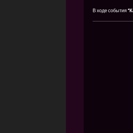
В ходе события
“К