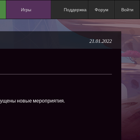
Игры
Поддержка
Форум
Войти
NEW
NEW
21.01.2022
NEW
NEW
NEW
NEW
NEW
ХИТ
апущены новые мероприятия.
NEW
NEW
NEW