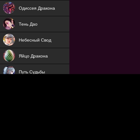
NEW
Одиссея Дракона
NEW
Тень Дао
NEW
Небесный Свод
NEW
Яйцо Дракона
NEW
Путь Судьбы
ХИТ
Охотник на Демонов
ХИТ
Отряд Поддержки
Мечник
NEW
Заброшенный Мир