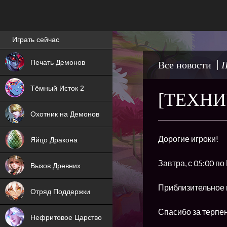
Лучшие игры онлайн
Играть сейчас
NEW
Печать Демонов
Все новости
I
NEW
Тёмный Исток 2
[ТЕХНИ
ХИТ
Охотник на Демонов
NEW
Дорогие игроки!
Яйцо Дракона
ХИТ
Завтра, с 05:00 п
Вызов Древних
ХИТ
Приблизительное 
Отряд Поддержки
Спасибо за терпе
Нефритовое Царство