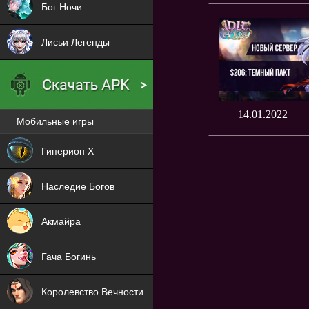
Бог Ночи
Лисьи Легенды
14.01.2022
Мобильные игры
Новая
Гиперион Х
NEW
Наследие Богов
NEW
Акмайра
NEW
Гача Богинь
NEW
Королевство Вечности