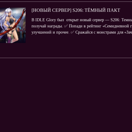
[НОВЫЙ СЕРВЕР] S206: ТЁМНЫЙ ПАКТ
В IDLE Glory был открыт новый сервер — S206: Темный
получай награды. ✅ Попади в рейтинг «Семидневной г
улучшений и прочее. ✅ Сражайся с монстрами для «Зачи