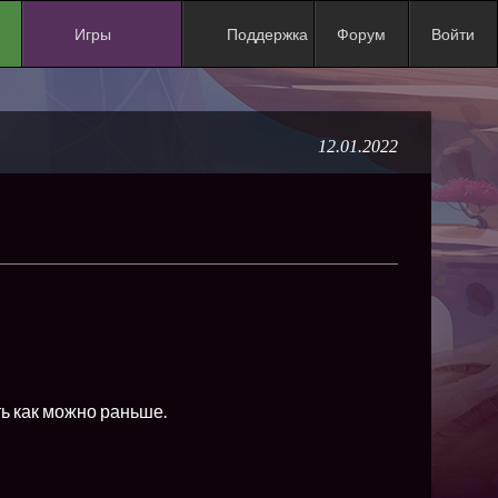
Игры
Поддержка
Форум
Войти
NEW
NEW
12.01.2022
NEW
NEW
NEW
NEW
NEW
ХИТ
NEW
ь как можно раньше.
NEW
NEW