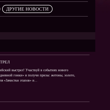
NEW
,
ДРУГИЕ НОВОСТИ
NEW
NEW
ХИТ
HIT
СТРЕЛ
ейский выстрел! Участвуй в событиях нового
HIT
дневной гонки» и получи призы: жетоны, золото,
я «Зачистки этапов» и...