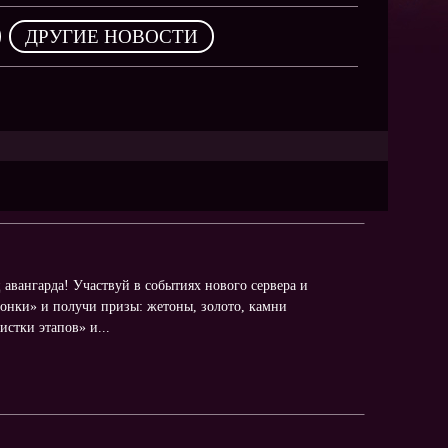
NEW
,
ДРУГИЕ НОВОСТИ
NEW
NEW
ХИТ
HIT
авангарда! Участвуй в событиях нового сервера и
HIT
онки» и получи призы: жетоны, золото, камни
стки этапов» и...