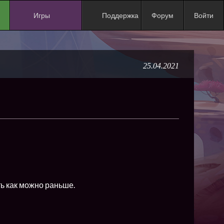
Игры
Поддержка
Форум
Войти
NEW
NEW
25.04.2021
NEW
NEW
NEW
NEW
NEW
ХИТ
NEW
ь как можно раньше.
NEW
NEW