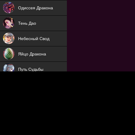
NEW
Одиссея Дракона
NEW
Тень Дао
NEW
Небесный Свод
NEW
Яйцо Дракона
NEW
Путь Судьбы
ХИТ
Охотник на Демонов
ХИТ
Отряд Поддержки
Мечник
NEW
Заброшенный Мир