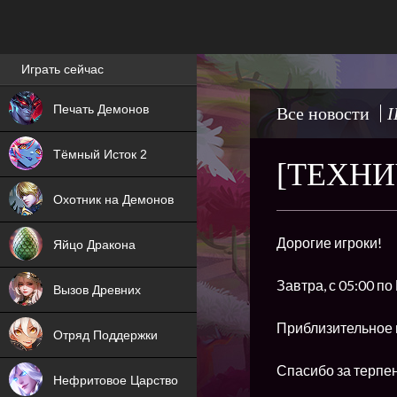
Лучшие игры онлайн
Играть сейчас
NEW
Печать Демонов
Все новости
I
NEW
Тёмный Исток 2
[ТЕХНИ
ХИТ
Охотник на Демонов
NEW
Дорогие игроки!
Яйцо Дракона
ХИТ
Завтра, с 05:00 п
Вызов Древних
ХИТ
Приблизительное 
Отряд Поддержки
Спасибо за терпе
Нефритовое Царство