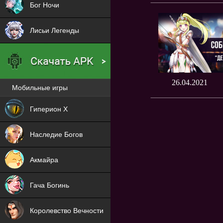
Бог Ночи
Лисьи Легенды
26.04.2021
Мобильные игры
Новая
Гиперион Х
NEW
Наследие Богов
NEW
Акмайра
NEW
Гача Богинь
NEW
Королевство Вечности