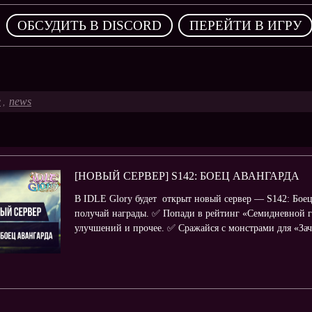
,
ОБСУДИТЬ В DISCORD
ПЕРЕЙТИ В ИГРУ
e
news
,
[НОВЫЙ СЕРВЕР] S142: БОЕЦ АВАНГАРДА
В IDLE Glory будет открыт новый сервер — S142: Боец 
получай награды. ✅ Попади в рейтинг «Семидневной г
улучшений и прочее. ✅ Сражайся с монстрами для «Зачи