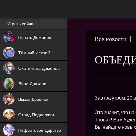
Лучшие игры онлайн
Играть сейчас
NEW
Печать Демонов
Все новости
NEW
Тёмный Исток 2
ОБЪЕДИ
ХИТ
Охотник на Демонов
NEW
Яйцо Дракона
ХИТ
Завтра утром, 20 
Вызов Древних
ХИТ
Это значит, что 
Отряд Поддержки
Трона»! Вам будет
Вы найдете новых 
Нефритовое Царство