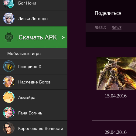
Бог Ночи
Поделиться:
Лисьи Легенды
news
Мобильные игры
Новая
Гиперион Х
NEW
Наследие Богов
NEW
15.04.2016
Акмайра
NEW
Гача Богинь
NEW
Королевство Вечности
29.04.2016