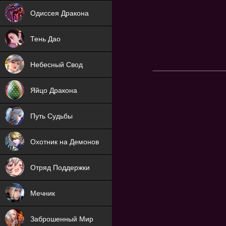
NEW
Одиссея Дракона
NEW
Тень Дао
NEW
Небесный Свод
NEW
Яйцо Дракона
NEW
Путь Судьбы
ХИТ
Охотник на Демонов
ХИТ
Отряд Поддержки
Мечник
NEW
Заброшенный Мир