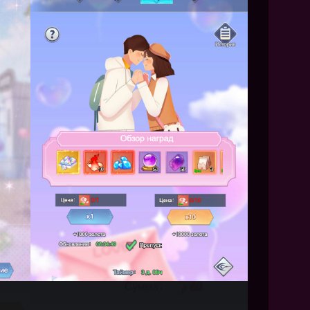
NEW
NEW
NEW
ХИТ
HIT
HIT