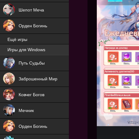
Шепот Меча
Орден Богинь
Ещё игры
Игры для Windows
NEW
Путь Судьбы
NEW
Заброшенный Мир
Ковчег Богов
Мечник
Орден Богинь