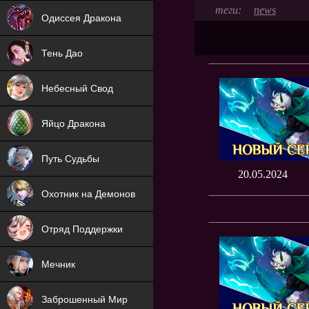
NEW
news
Одиссея Дракона
NEW
Тень Дао
NEW
Небесный Свод
NEW
Яйцо Дракона
NEW
Путь Судьбы
20.05.2024
ХИТ
Охотник на Демонов
ХИТ
Отряд Поддержки
Мечник
NEW
Заброшенный Мир