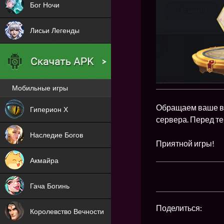
Бог Ночи
Лисьи Легенды
Мобильные игры
Новая
Обращаем ваше вн
Гиперион Х
сервера. Перед те
NEW
Наследие Богов
Приятной игры!
NEW
Акмайра
NEW
Гача Богинь
NEW
Поделиться:
Королевство Вечности