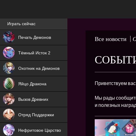
Лучшие игры онлайн
Играть сейчас
NEW
Печать Демонов
Все новости
О
NEW
Тёмный Исток 2
СОБЫТ
ХИТ
Охотник на Демонов
NEW
Приветствуем вас
Яйцо Дракона
ХИТ
Мы рады сообщить
Вызов Древних
и полезных наград
ХИТ
Отряд Поддержки
Нефритовое Царство