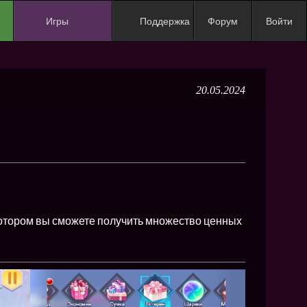
Игры
Поддержка
Форум
Войти
NEW
NEW
20.05.2024
NEW
NEW
NEW
NEW
NEW
ХИТ
 котором вы сможете получить множество ценных
NEW
NEW
NEW