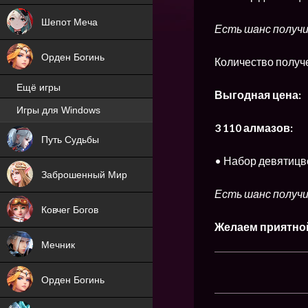
Шепот Меча
Есть шанс получи
Орден Богинь
Количество получ
Ещё игры
Выгодная цена:
Игры для Windows
NEW
3 110 алмазов:
Путь Судьбы
NEW
• Набор девятицве
Заброшенный Мир
Есть шанс получи
Ковчег Богов
Желаем приятно
Мечник
Орден Богинь