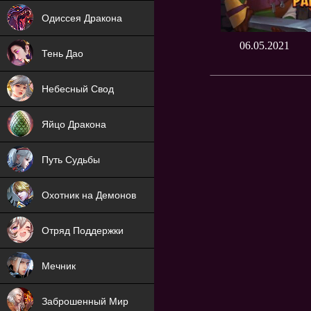
NEW
Одиссея Дракона
NEW
06.05.2021
Тень Дао
NEW
Небесный Свод
NEW
Яйцо Дракона
NEW
Путь Судьбы
ХИТ
Охотник на Демонов
ХИТ
Отряд Поддержки
Мечник
NEW
Заброшенный Мир