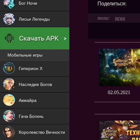
Поделиться:
Бог Ночи
news
Лисьи Легенды
Мобильные игры
Новая
Гиперион Х
NEW
Наследие Богов
02.05.2021
NEW
Акмайра
NEW
Гача Богинь
NEW
Королевство Вечности