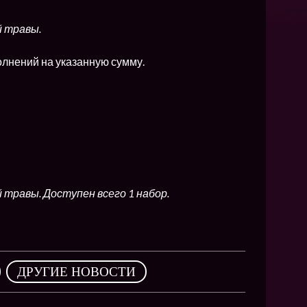
NEW
NEW
й травы.
NEW
олнений на указанную сумму.
ХИТ
HIT
 травы. Доступен всего 1 набор.
HIT
,
ДРУГИЕ НОВОСТИ