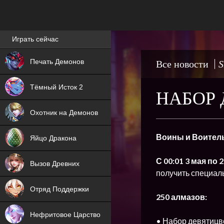
Лучшие игры онлайн
Играть сейчас
NEW
Печать Демонов
Все новости
S
NEW
Тёмный Исток 2
НАБОР
ХИТ
Охотник на Демонов
NEW
Воины и Воител
Яйцо Дракона
ХИТ
С 00:01 3 мая по 2
Вызов Древних
получить специал
ХИТ
Отряд Поддержки
250 алмазов:
Нефритовое Царство
• Набор девятицве