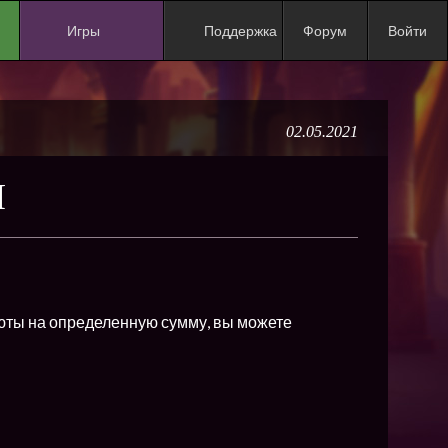
Игры
Поддержка
Форум
Войти
NEW
NEW
02.05.2021
NEW
NEW
Я
NEW
NEW
NEW
ХИТ
юты на определенную сумму, вы можете
NEW
NEW
NEW