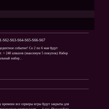
-S62-S63-S64-S65-S66-S67
дентное событие! Со 2 по 6 мая будут
. = 240 алмазов (максимум 5 покупок) Набор
альный набор...
у времени все серверы игры будут закрыты для