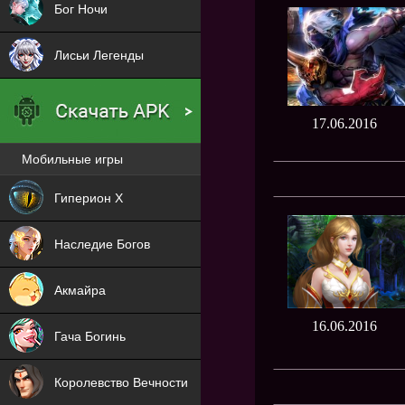
Бог Ночи
Лисьи Легенды
17.06.2016
Мобильные игры
Новая
Гиперион Х
NEW
Наследие Богов
NEW
Акмайра
NEW
16.06.2016
Гача Богинь
NEW
Королевство Вечности