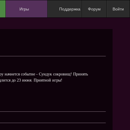
Игры
Поддержка
Форум
Войти
NEW
NEW
NEW
NEW
NEW
NEW
гру начнется событие - Сундук сокровищ! Принять
длится до 23 июня. Приятной игры!
NEW
ХИТ
NEW
NEW
NEW