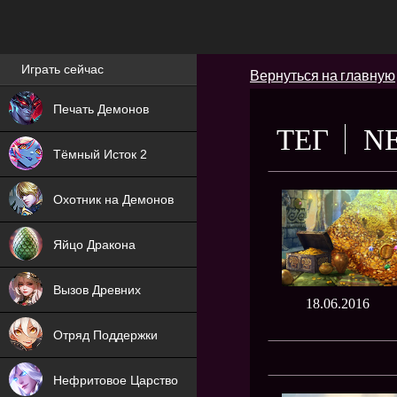
Лучшие игры онлайн
Играть сейчас
Вернуться на главную
NEW
Печать Демонов
ТЕГ
N
NEW
Тёмный Исток 2
ХИТ
Охотник на Демонов
NEW
Яйцо Дракона
ХИТ
Вызов Древних
18.06.2016
ХИТ
Отряд Поддержки
Нефритовое Царство