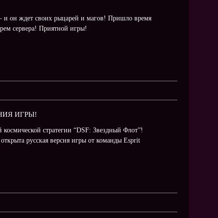
NEW
NEW
— и он ждет своих рыцарей и магов! Пришло время
арем сервера! Приятной игры!
NEW
ХИТ
HIT
НИЯ ИГРЫ!
 космической стратегии “DSF: Звездный Флот”!
открыта русская версия игры от команды Esprit
HIT