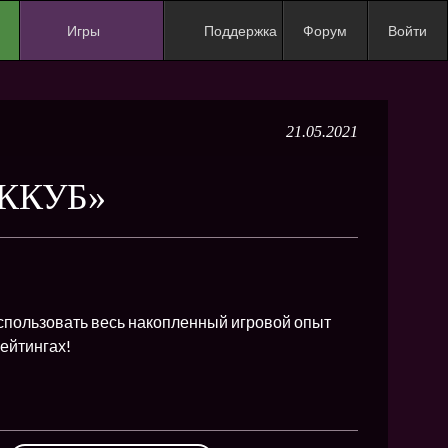
Игры
Поддержка
Форум
Войти
NEW
NEW
21.05.2021
NEW
NEW
УККУБ»
NEW
NEW
NEW
ХИТ
спользовать весь накопленный игровой опыт
ейтингах!
NEW
NEW
NEW