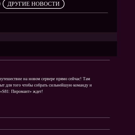
NEW
,
ДРУГИЕ НОВОСТИ
NEW
NEW
ХИТ
HIT
путешествие на новом сервере прямо сейчас! Там
ыт для того чтобы собрать сильнейшую команду и
HIT
 «S81: Пиромант» ждет!