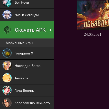
Бог Ночи
Лисьи Легенды
24.05.2021
Мобильные игры
Новая
Гиперион Х
NEW
Наследие Богов
NEW
Акмайра
NEW
Гача Богинь
NEW
Королевство Вечности