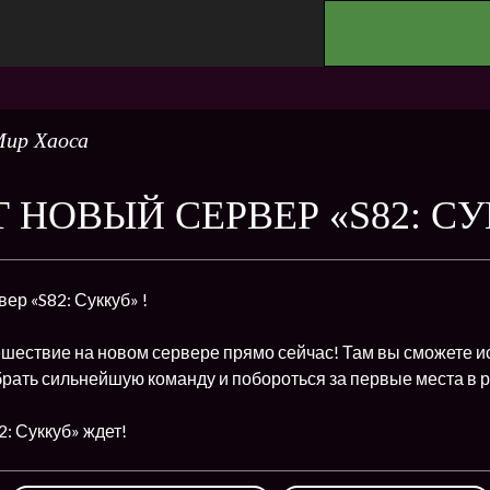
.
ир Хаоса
 НОВЫЙ СЕРВЕР «S82: С
ер «S82: Суккуб» !
ешествие на новом сервере прямо сейчас! Там вы сможете и
брать сильнейшую команду и побороться за первые места в р
: Суккуб» ждет!