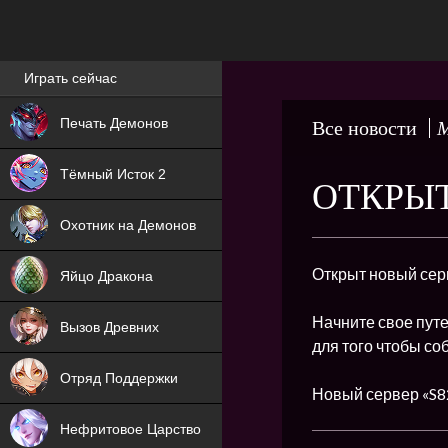
Лучшие игры онлайн
Играть сейчас
NEW
Печать Демонов
Все новости
М
NEW
Тёмный Исток 2
ОТКРЫТ
ХИТ
Охотник на Демонов
NEW
Открыт новый серв
Яйцо Дракона
ХИТ
Начните свое пут
Вызов Древних
для того чтобы со
ХИТ
Отряд Поддержки
Новый сервер «S82
Нефритовое Царство