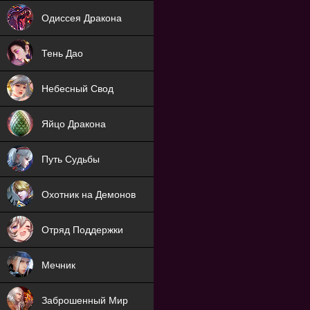
NEW
Одиссея Дракона
NEW
Тень Дао
NEW
Небесный Свод
NEW
Яйцо Дракона
NEW
Путь Судьбы
ХИТ
Охотник на Демонов
ХИТ
Отряд Поддержки
Мечник
NEW
Заброшенный Мир