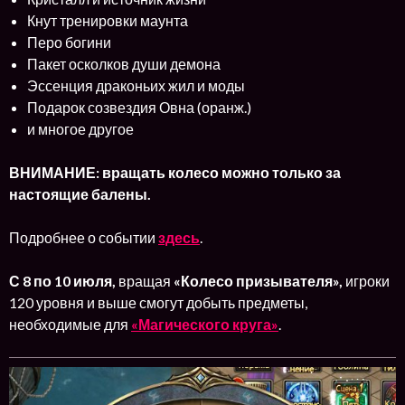
Кнут тренировки маунта
Перо богини
Пакет осколков души демона
Эссенция драконьих жил и моды
Подарок созвездия Овна (оранж.)
и многое другое
ВНИМАНИЕ: вращать колесо можно только за
настоящие балены.
Подробнее о событии
здесь
.
С 8 по 10 июля,
вращая
«Колесо призывателя»,
игроки
120 уровня и выше смогут добыть предметы,
необходимые для
«Магического круга»
.