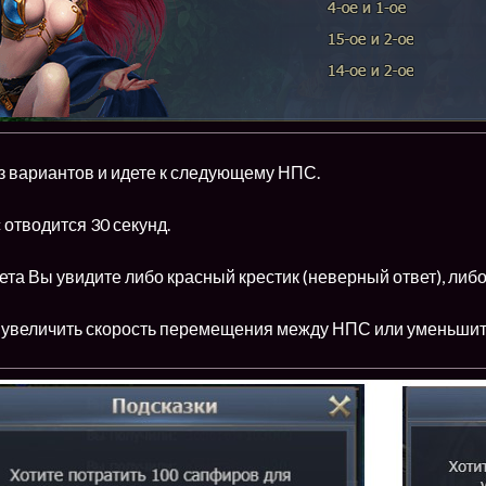
з вариантов и идете к следующему НПС.
отводится 30 секунд.
та Вы увидите либо красный крестик (неверный ответ), либо
 увеличить скорость перемещения между НПС или уменьшить