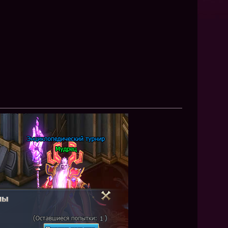
NEW
NEW
NEW
ХИТ
HIT
HIT