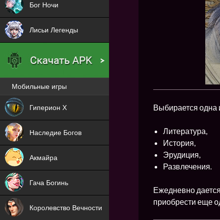
Бог Ночи
Лисьи Легенды
Мобильные игры
Новая
Выбирается одна и
Гиперион Х
NEW
Литература,
Наследие Богов
История,
NEW
Эрудиция,
Акмайра
Развлечения.
NEW
Гача Богинь
Ежедневно дается 
NEW
приобрести еще о
Королевство Вечности