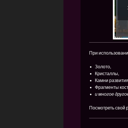
При использовании
Золото,
Кристаллы,
Камни развития
Фрагменты кос
и многое друго
Посмотреть свой р