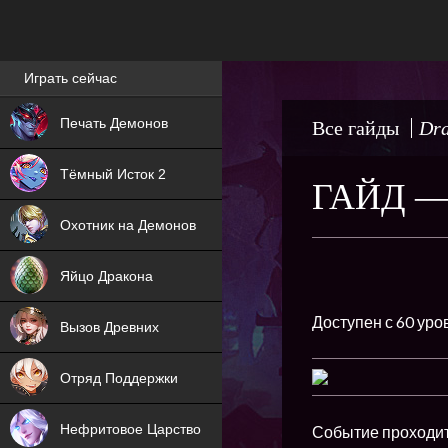
Лучшие игры онлайн
Играть сейчас
NEW
Печать Демонов
Все гайды
Dra
NEW
Тёмный Исток 2
ГАЙД 
ХИТ
Охотник на Демонов
NEW
Яйцо Дракона
ХИТ
Доступен с 60 уро
Вызов Древних
ХИТ
Отряд Поддержки
Нефритовое Царство
Событие проходит 