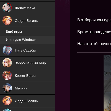
Шепот Меча
В отборочном туре
Орден Богинь
Время проведения 
Ещё игры
Игры для Windows
Начать отборочный
NEW
Путь Судьбы
NEW
Заброшенный Мир
Ковчег Богов
Мечник
Орден Богинь