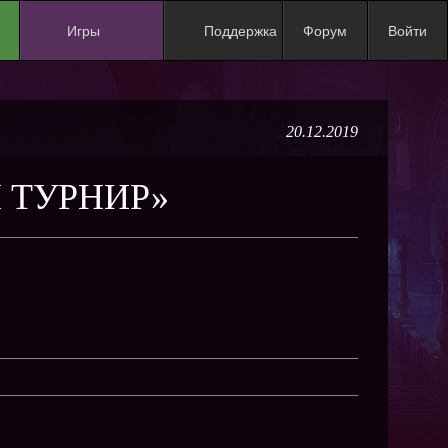
Игры
Поддержка
Форум
Войти
NEW
NEW
20.12.2019
NEW
NEW
 ТУРНИР»
NEW
NEW
NEW
ХИТ
NEW
NEW
NEW