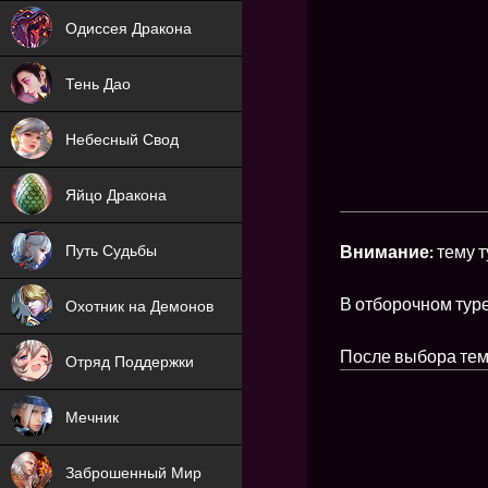
NEW
Одиссея Дракона
NEW
Тень Дао
NEW
Небесный Свод
NEW
Яйцо Дракона
NEW
Внимание:
тему т
Путь Судьбы
ХИТ
В отборочном туре
Охотник на Демонов
ХИТ
После выбора темы
Отряд Поддержки
Мечник
NEW
Заброшенный Мир