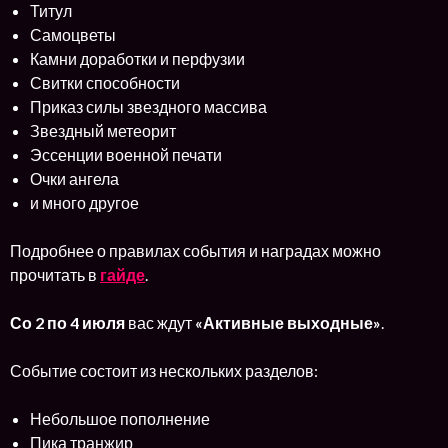
Титул
Самоцветы
Камни доработки и перфузии
Свитки способности
Приказ силы звездного массива
Звездный метеорит
Эссенции военной печати
Очки ангела
и много другое
Подробнее о правилах события и наградах можно
прочитать в
гайде
.
Со 2 по 4 июля
вас ждут
«Активные выходные»
.
Событие состоит из нескольких разделов:
Небольшое пополнение
Пика транжир