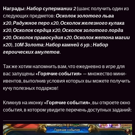
Награды:
Набор супермании 2
(шанс получить один из
следующих предметов:
Осколок золотого льва
х20
,
Радужное перо x20
,
Осколок железного кулака
х20
,
Осколок сердца х20
,
Осколок золотого лорда
х20
,
Осколок правосудия x20
,
Осколок жетона магии
x20
),
10М Золота
;
Набор камней 6 ур.
;
Набор
героических амулетов
.
Так же хотим напомнить вам, что ежедневно в игре для
вас запущены
«Горячие события»
— множество мини-
ивентов, выполнив условия которых вы можете получить
кучу полезных подарков!
Кликнув на иконку
«Горячие события»
, вы откроете окно
события, в котором увидите перечень доступных заданий: