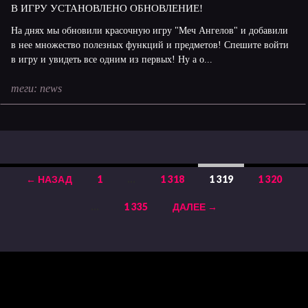
В ИГРУ УСТАНОВЛЕНО ОБНОВЛЕНИЕ!
На днях мы обновили красочную игру "Меч Ангелов" и добавили
в нее множество полезных функций и предметов! Спешите войти
в игру и увидеть все одним из первых! Ну а о...
теги:
news
← НАЗАД
1
…
1 318
1 319
1 320
Навигация
…
1 335
ДАЛЕЕ →
по
записям