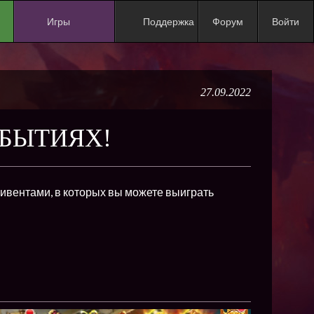
Игры
Поддержка
Форум
Войти
NEW
NEW
27.09.2022
NEW
NEW
ОБЫТИЯХ!
NEW
NEW
вентами, в которых вы можете выиграть
NEW
ХИТ
NEW
NEW
NEW