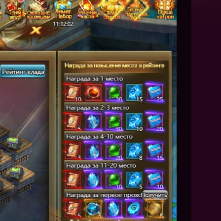
NEW
NEW
NEW
ХИТ
HIT
HIT