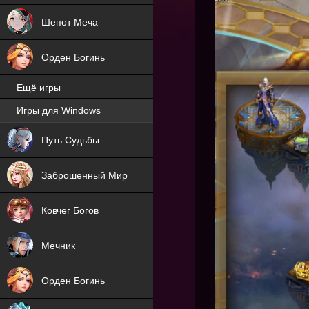
Шепот Меча
Орден Богинь
Ещё игры
Игры для Windows
NEW
Путь Судьбы
NEW
Заброшенный Мир
Ковчег Богов
Мечник
Орден Богинь