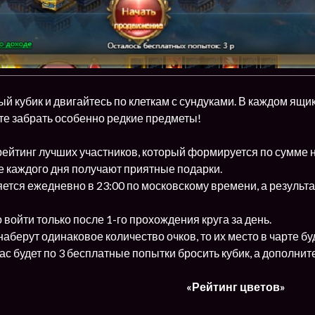
й кубик и двигайтесь по клеткам с сундуками. В каждом ящик
те забрать особенно редкие предметы!
 рейтинг лучших участников, который формируется по сумме 
це каждого дня получают приятные подарки.
яется ежедневно в 23:00 по московскому времени, а результат
о войти только после 1-го прохождения круга за день.
 наберут одинаковое количество очков, то их место в чарте б
вас будет по 3 бесплатные попытки бросить кубик, а дополн
«Рейтинг цветов»