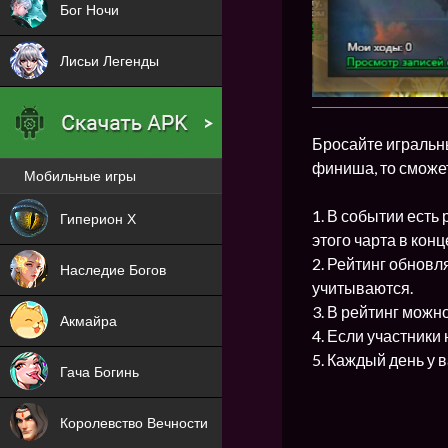
Бог Ночи
Лисьи Легенды
Бросайте игральны
финиша, то сможе
Мобильные игры
Новая
1. В событии есть
Гиперион Х
этого чарта в кон
NEW
2. Рейтинг обновл
Наследие Богов
учитываются.
NEW
3. В рейтинг можн
Акмайра
4. Если участники
NEW
5. Каждый день у 
Гача Богинь
NEW
Королевство Вечности