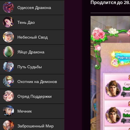
NEW
Продлится до 28.
Одиссея Дракона
NEW
Тень Дао
NEW
Небесный Свод
NEW
Яйцо Дракона
NEW
Путь Судьбы
ХИТ
Охотник на Демонов
ХИТ
Отряд Поддержки
Мечник
NEW
Заброшенный Мир