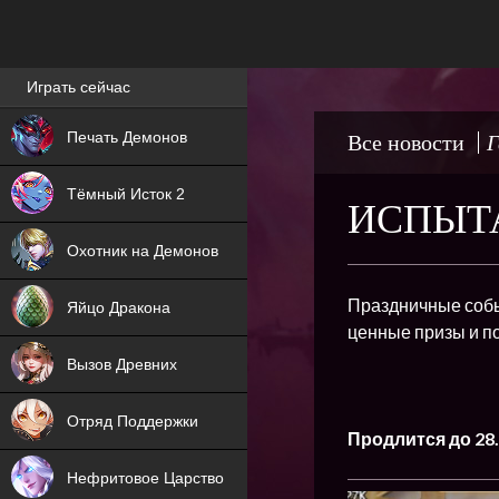
Лучшие игры онлайн
Играть сейчас
NEW
Печать Демонов
Все новости
Г
NEW
Тёмный Исток 2
ИСПЫТА
ХИТ
Охотник на Демонов
NEW
Праздничные собы
Яйцо Дракона
ценные призы и п
ХИТ
Вызов Древних
ХИТ
Отряд Поддержки
Продлится до 28.
Нефритовое Царство